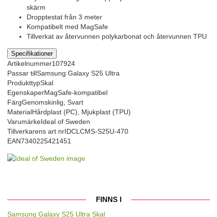
skärm
Dropptestat från 3 meter
Kompatibelt med MagSafe
Tillverkat av återvunnen polykarbonat och återvunnen TPU
Specifikationer
Artikelnummer
107924
Passar till
Samsung Galaxy S25 Ultra
Produkttyp
Skal
Egenskaper
MagSafe-kompatibel
Färg
Genomskinlig, Svart
Material
Hårdplast (PC), Mjukplast (TPU)
Varumärke
Ideal of Sweden
Tillverkarens art nr
IDCLCMS-S25U-470
EAN
7340225421451
FINNS I
Samsung Galaxy S25 Ultra Skal