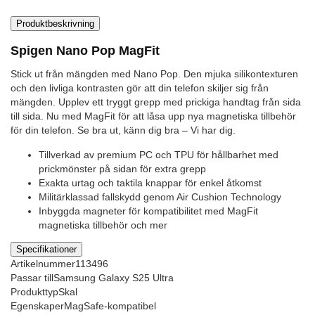
Produktbeskrivning
Spigen Nano Pop MagFit
Stick ut från mängden med Nano Pop. Den mjuka silikontexturen
och den livliga kontrasten gör att din telefon skiljer sig från
mängden. Upplev ett tryggt grepp med prickiga handtag från sida
till sida. Nu med MagFit för att låsa upp nya magnetiska tillbehör
för din telefon. Se bra ut, känn dig bra – Vi har dig.
Tillverkad av premium PC och TPU för hållbarhet med
prickmönster på sidan för extra grepp
Exakta urtag och taktila knappar för enkel åtkomst
Militärklassad fallskydd genom Air Cushion Technology
Inbyggda magneter för kompatibilitet med MagFit
magnetiska tillbehör och mer
Specifikationer
Artikelnummer
113496
Passar till
Samsung Galaxy S25 Ultra
Produkttyp
Skal
Egenskaper
MagSafe-kompatibel