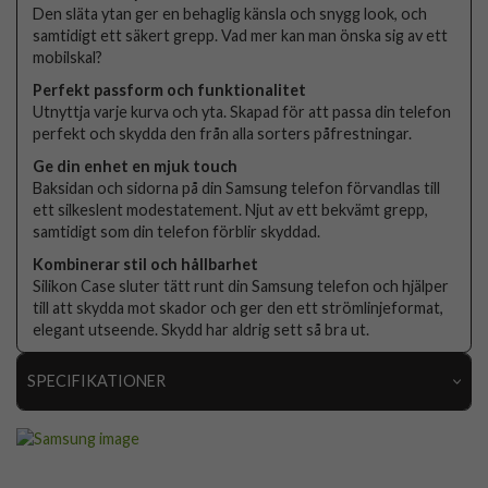
Den släta ytan ger en behaglig känsla och snygg look, och
samtidigt ett säkert grepp. Vad mer kan man önska sig av ett
mobilskal?
Perfekt passform och funktionalitet
Utnyttja varje kurva och yta. Skapad för att passa din telefon
perfekt och skydda den från alla sorters påfrestningar.
Ge din enhet en mjuk touch
Baksidan och sidorna på din Samsung telefon förvandlas till
ett silkeslent modestatement. Njut av ett bekvämt grepp,
samtidigt som din telefon förblir skyddad.
Kombinerar stil och hållbarhet
Silikon Case sluter tätt runt din Samsung telefon och hjälper
till att skydda mot skador och ger den ett strömlinjeformat,
elegant utseende. Skydd har aldrig sett så bra ut.
SPECIFIKATIONER
Artikelnummer
109340
Passar till
Samsung Galaxy S25 Ultra