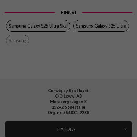
Produkttyp
Skal
FINNS I
Egenskaper
Greppvänlig, Trådlös laddning-kompatibel
Samsung Galaxy S25 Ultra Skal
Samsung Galaxy S25 Ultra
Färg
Röd
Material
Silikon
Samsung
Varumärke
Samsung
Tillverkarens art nr
EF-PS938CREGWW
EAN
8806095879451
Comviq by SkalHuset
C/O Lowwi AB
Morabergsvägen 8
15242 Södertälje
Org. nr: 556881-9238
HANDLA