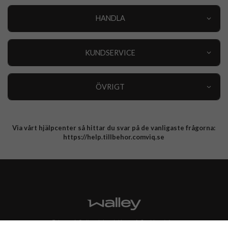
HANDLA
Outlet
Nyheter
KUNDSERVICE
Varumärken
Kundservice
Specialkategorier
90 dagars öppet köp
ÖVRIGT
Köpevillkor
Om oss
Retur
Om cookies
Via vårt hjälpcenter så hittar du svar på de vanligaste frågorna:
Integritetspolicy
https://help.tillbehor.comviq.se