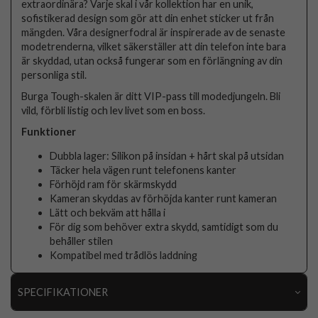
extraordinära? Varje skal i vår kollektion har en unik,
sofistikerad design som gör att din enhet sticker ut från
mängden. Våra designerfodral är inspirerade av de senaste
modetrenderna, vilket säkerställer att din telefon inte bara
är skyddad, utan också fungerar som en förlängning av din
personliga stil.
Burga Tough-skalen är ditt VIP-pass till modedjungeln. Bli
vild, förbli listig och lev livet som en boss.
Funktioner
Dubbla lager: Silikon på insidan + hårt skal på utsidan
Täcker hela vägen runt telefonens kanter
Förhöjd ram för skärmskydd
Kameran skyddas av förhöjda kanter runt kameran
Lätt och bekväm att hålla i
För dig som behöver extra skydd, samtidigt som du
behåller stilen
Kompatibel med trådlös laddning
SPECIFIKATIONER