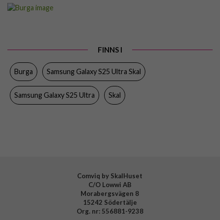
Artikelnummer
118679
Passar till
Samsung Galaxy S25 Ultra
Produkttyp
Skal
FINNS I
Färg
Flerfärgad
Burga
Samsung Galaxy S25 Ultra Skal
Material
Hårdplast (PC), Mjukplast (TPU)
Varumärke
Burga
Samsung Galaxy S25 Ultra
Skal
Tillverkarens art nr
101129
EAN
4772241011294
Comviq by SkalHuset
C/O Lowwi AB
Morabergsvägen 8
15242 Södertälje
Org. nr: 556881-9238