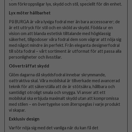
som förkroppsligar lyx, skydd och stil, speciellt för din enhet.
Lyx möter hållbarhet
På BURGA är våra lyxiga fodral mer än bara accessoarer; de
är ett uttryck för stil och en sköld av skydd. Födda ur en
vision om att blanda estetisk tilltalande med högklassig
säkerhet, tillgodoser våra fodral dem som vägrar att nöja sig
med något mindre än perfekt. Från eleganta designerfodral
till söta fodral – vårt sortiment är utformat för att passa alla
personligheter och livsstilar.
Oöverträffat skydd
Glöm dagarna då skyddsfodral innebar skrymmande,
oattraktiva skal. Våra mobilskal är tillverkade med avancerad
teknik för att säkerställa att de är stötsäkra, hållbara och
samtidigt otroligt smala och snygga. Vi anser att ett
mobilskal ska erbjuda maximalt skydd utan att kompromissa
med stilen – en övertygelse som återspeglas i varje produkt
vi skapar.
Exklusiv design
Varför nöja sig med det vanliga när du kan få det