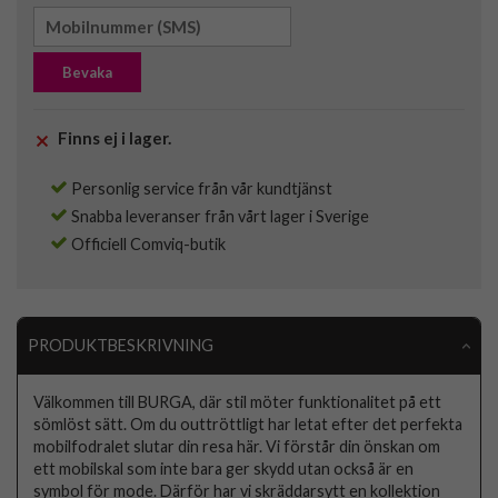
Bevaka
Finns ej i lager.
Personlig service från vår kundtjänst
Snabba leveranser från vårt lager i Sverige
Officiell Comviq-butik
PRODUKTBESKRIVNING
Välkommen till BURGA, där stil möter funktionalitet på ett
sömlöst sätt. Om du outtröttligt har letat efter det perfekta
mobilfodralet slutar din resa här. Vi förstår din önskan om
ett mobilskal som inte bara ger skydd utan också är en
symbol för mode. Därför har vi skräddarsytt en kollektion