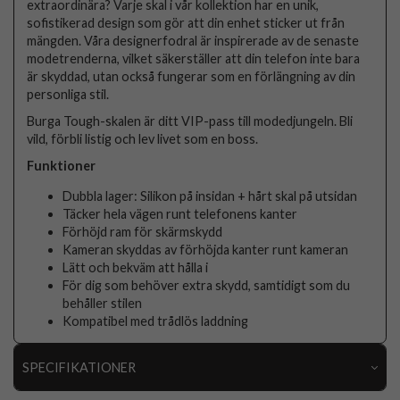
extraordinära? Varje skal i vår kollektion har en unik,
sofistikerad design som gör att din enhet sticker ut från
mängden. Våra designerfodral är inspirerade av de senaste
modetrenderna, vilket säkerställer att din telefon inte bara
är skyddad, utan också fungerar som en förlängning av din
personliga stil.
Burga Tough-skalen är ditt VIP-pass till modedjungeln. Bli
vild, förbli listig och lev livet som en boss.
Funktioner
Dubbla lager: Silikon på insidan + hårt skal på utsidan
Täcker hela vägen runt telefonens kanter
Förhöjd ram för skärmskydd
Kameran skyddas av förhöjda kanter runt kameran
Lätt och bekväm att hålla i
För dig som behöver extra skydd, samtidigt som du
behåller stilen
Kompatibel med trådlös laddning
SPECIFIKATIONER