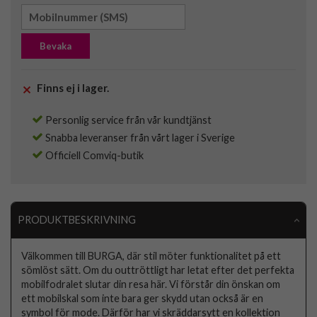
Bevaka
Finns ej i lager.
Personlig service från vår kundtjänst
Snabba leveranser från vårt lager i Sverige
Officiell Comviq-butik
PRODUKTBESKRIVNING
Välkommen till BURGA, där stil möter funktionalitet på ett
sömlöst sätt. Om du outtröttligt har letat efter det perfekta
mobilfodralet slutar din resa här. Vi förstår din önskan om
ett mobilskal som inte bara ger skydd utan också är en
symbol för mode. Därför har vi skräddarsytt en kollektion