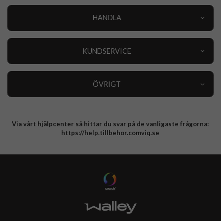
HANDLA
Outlet
Nyheter
KUNDSERVICE
Varumärken
Kundservice
Specialkategorier
90 dagars öppet köp
ÖVRIGT
Köpevillkor
Om oss
Retur
Om cookies
Via vårt hjälpcenter så hittar du svar på de vanligaste frågorna:
Integritetspolicy
https://help.tillbehor.comviq.se