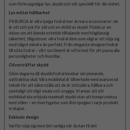
som förkroppsligar lyx, skydd och stil, speciellt för din enhet.
Lyx möter hållbarhet
På BURGA är våra lyxiga fodral mer än bara accessoarer; de
är ett uttryck för stil och en sköld av skydd. Födda ur en
vision om att blanda estetisk tilltalande med högklassig
säkerhet, tillgodoser våra fodral dem som vägrar att nöja sig
med något mindre än perfekt. Från eleganta designerfodral
till söta fodral – vårt sortiment är utformat för att passa alla
personligheter och livsstilar.
Oöverträffat skydd
Glöm dagarna då skyddsfodral innebar skrymmande,
oattraktiva skal. Våra mobilskal är tillverkade med avancerad
teknik för att säkerställa att de är stötsäkra, hållbara och
samtidigt otroligt smala och snygga. Vi anser att ett
mobilskal ska erbjuda maximalt skydd utan att kompromissa
med stilen – en övertygelse som återspeglas i varje produkt
vi skapar.
Exklusiv design
Varför nöja sig med det vanliga när du kan få det