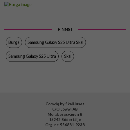
Artikelnummer
118677
Passar till
Samsung Galaxy S25 Ultra
Produkttyp
Skal
FINNS I
Färg
Flerfärgad
Burga
Samsung Galaxy S25 Ultra Skal
Material
Hårdplast (PC), Mjukplast (TPU)
Varumärke
Burga
Samsung Galaxy S25 Ultra
Skal
Tillverkarens art nr
101585
EAN
4772241015858
Comviq by SkalHuset
C/O Lowwi AB
Morabergsvägen 8
15242 Södertälje
Org. nr: 556881-9238