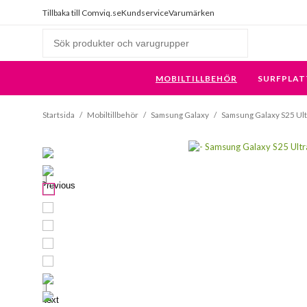
Tillbaka till Comviq.se
Kundservice
Varumärken
MOBILTILLBEHÖR
SURFPLAT
Startsida
/
Mobiltillbehör
/
Samsung Galaxy
/
Samsung Galaxy S25 Ult
Previous
Next