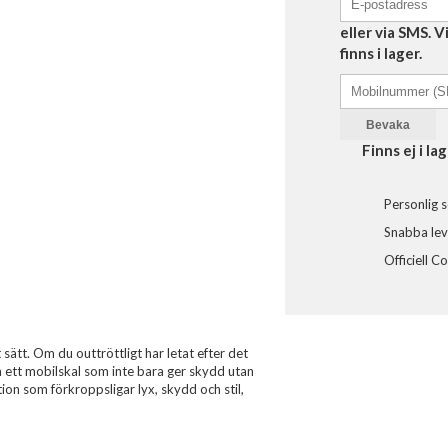
eller via SMS. 
finns i lager.
Bevaka
Finns ej i lag
Personlig s
Snabba leve
Officiell C
sätt. Om du outtröttligt har letat efter det
om ett mobilskal som inte bara ger skydd utan
ion som förkroppsligar lyx, skydd och stil,