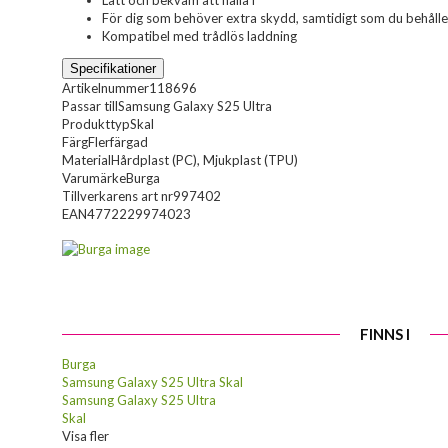
Lätt och bekväm att hålla i
För dig som behöver extra skydd, samtidigt som du behåller
Kompatibel med trådlös laddning
Specifikationer
Artikelnummer
118696
Passar till
Samsung Galaxy S25 Ultra
Produkttyp
Skal
Färg
Flerfärgad
Material
Hårdplast (PC), Mjukplast (TPU)
Varumärke
Burga
Tillverkarens art nr
997402
EAN
4772229974023
FINNS I
Burga
Samsung Galaxy S25 Ultra Skal
Samsung Galaxy S25 Ultra
Skal
Visa fler