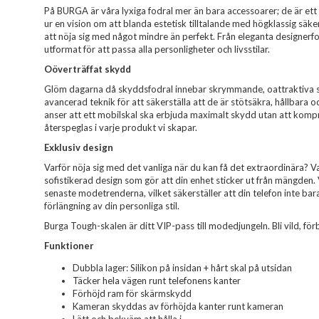
På BURGA är våra lyxiga fodral mer än bara accessoarer; de är ett 
ur en vision om att blanda estetisk tilltalande med högklassig säk
att nöja sig med något mindre än perfekt. Från eleganta designerfodr
utformat för att passa alla personligheter och livsstilar.
Oöverträffat skydd
Glöm dagarna då skyddsfodral innebar skrymmande, oattraktiva sk
avancerad teknik för att säkerställa att de är stötsäkra, hållbara o
anser att ett mobilskal ska erbjuda maximalt skydd utan att komp
återspeglas i varje produkt vi skapar.
Exklusiv design
Varför nöja sig med det vanliga när du kan få det extraordinära? Var
sofistikerad design som gör att din enhet sticker ut från mängden.
senaste modetrenderna, vilket säkerställer att din telefon inte ba
förlängning av din personliga stil.
Burga Tough-skalen är ditt VIP-pass till modedjungeln. Bli vild, förbl
Funktioner
Dubbla lager: Silikon på insidan + hårt skal på utsidan
Täcker hela vägen runt telefonens kanter
Förhöjd ram för skärmskydd
Kameran skyddas av förhöjda kanter runt kameran