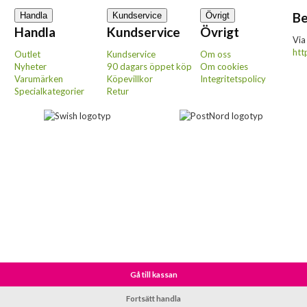
Be
Handla
Kundservice
Övrigt
Handla
Kundservice
Övrigt
Via
htt
Outlet
Kundservice
Om oss
Nyheter
90 dagars öppet köp
Om cookies
Varumärken
Köpevillkor
Integritetspolicy
Specialkategorier
Retur
Gå till kassan
Fortsätt handla