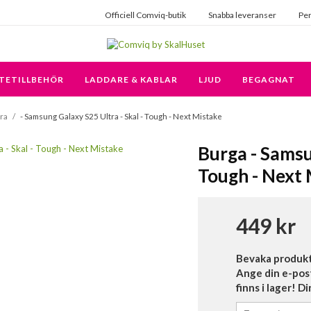
Officiell Comviq-butik
Snabba leveranser
Per
TETILLBEHÖR
LADDARE & KABLAR
LJUD
BEGAGNAT
ra
/
- Samsung Galaxy S25 Ultra - Skal - Tough - Next Mistake
Burga - Samsu
Tough - Next
449 kr
Bevaka produk
Ange din e-pos
finns i lager! D