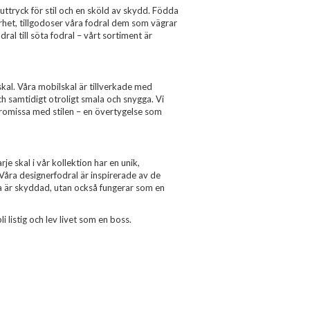
uttryck för stil och en sköld av skydd. Födda
erhet, tillgodoser våra fodral dem som vägrar
al till söta fodral – vårt sortiment är
al. Våra mobilskal är tillverkade med
ch samtidigt otroligt smala och snygga. Vi
romissa med stilen – en övertygelse som
je skal i vår kollektion har en unik,
 Våra designerfodral är inspirerade av de
ra är skyddad, utan också fungerar som en
i listig och lev livet som en boss.