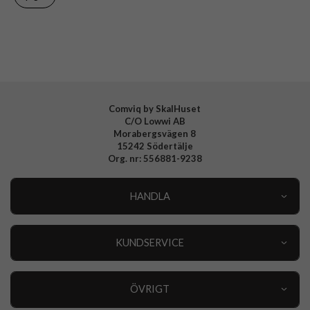
Varumärke
Spigen
Tillverkarens art nr
ACS08962
EAN
8809971237932
Comviq by SkalHuset
C/O Lowwi AB
Morabergsvägen 8
15242 Södertälje
Org. nr: 556881-9238
HANDLA
Outlet
Nyheter
KUNDSERVICE
Varumärken
Kundservice
Specialkategorier
90 dagars öppet köp
ÖVRIGT
Köpevillkor