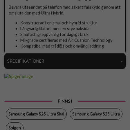
Bevara utseendet på telefon med säkert fallskydd genom att
omsluta den med Ultra Hybrid.
Konstruerad i en smal och hybrid struktur
Långvarig klarhet med en styv baksida
Smal och greppvänlig för dagligt bruk
Mil-grade certifierad med Air Cushion Technology
Kompatibel med trådlös och omvänd laddning
SPECIFIKATIONER
Artikelnummer
110018
Passar till
Samsung Galaxy S25 Ultra
Produkttyp
Skal
FINNS I
Egenskaper
Trådlös laddning-kompatibel
Samsung Galaxy S25 Ultra Skal
Samsung Galaxy S25 Ultra
Färg
Genomskinlig, Svart
Material
Hårdplast (PC), Mjukplast (TPU)
Spigen