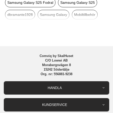
Samsung Galaxy S25 Fodral
Samsung Galaxy S25
Färg
Svart
dbramante1928
Samsung Galaxy
Mobiltillbehör
Material
Återvunnen plast
Varumärke
dbramante1928
Tillverkarens art nr
OPSSBL006474
EAN
5711428064745
Comviq by SkalHuset
C/O Lowwi AB
Morabergsvägen 8
15242 Södertälje
Org. nr: 556881-9238
HANDLA
Outlet
Nyheter
KUNDSERVICE
Varumärken