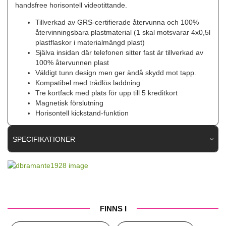
handsfree horisontell videotittande.
Tillverkad av GRS-certifierade återvunna och 100%
återvinningsbara plastmaterial (1 skal motsvarar 4x0,5l
plastflaskor i materialmängd plast)
Själva insidan där telefonen sitter fast är tillverkad av
100% återvunnen plast
Väldigt tunn design men ger ändå skydd mot tapp.
Kompatibel med trådlös laddning
Tre kortfack med plats för upp till 5 kreditkort
Magnetisk förslutning
Horisontell kickstand-funktion
SPECIFIKATIONER
Artikelnummer
109416
Passar till
Samsung Galaxy S25
Produkttyp
Fodral
FINNS I
Egenskaper
Kortfack, Stativfunktion, Trådlös laddning-
kompatibel