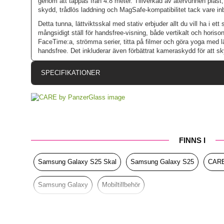
genom att tappas från 4.8 meter. Tillverkad av återvunnen plast,
skydd, trådlös laddning och MagSafe-kompatibilitet tack vare i
Detta tunna, lättviktsskal med stativ erbjuder allt du vill ha i et
mångsidigt ställ för handsfree-visning, både vertikalt och horison
FaceTime:a, strömma serier, titta på filmer och göra yoga med lä
handsfree. Det inkluderar även förbättrat kameraskydd för att sk
SPECIFIKATIONER
Artikelnummer
Passar till
Produkttyp
FINNS I
Egenskaper
MagS
Färg
Samsung Galaxy S25 Skal
Samsung Galaxy S25
CARE
Material
Samsung Galaxy
Mobiltillbehör
Varumärke
Tillverkarens art nr
EAN