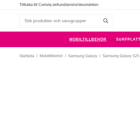
Tillbaka till Comviq.se
Kundservice
Varumärken
MOBILTILLBEHÖR
SURFPLAT
Startsida
/
Mobiltillbehör
/
Samsung Galaxy
/
Samsung Galaxy S25