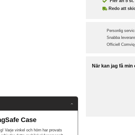
Fler än 5 st. 
Redo att ski
Personlig servic
Snabba leveranse
Officiell Comviq
När kan jag få min
agSafe Case
ig! Varje vinkel och hörn har provats