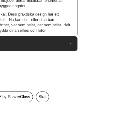
 erbjuder detta mobilskal fenomenalt
nbyggdamagnter.
t skal. Dess praktiska design har ett
tellt. Nu kan du – eller dina barn –
tthet, var som helst, när som helst. Helt
ydda dina selfies och foton.
105325
Samsung Galaxy S25
Skal
afe-kompatibel, Stativfunktion, Stöttålig
Genomskinlig, Svart
 by PanzerGlass
Skal
Hårdplast (PC), Mjukplast (TPU)
CARE by PanzerGlass
CRRFBKQG38388
5715685016493