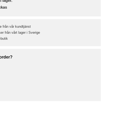
i lager.
ckas
e från vår kundtjänst
r från vårt lager i Sverige
-butik
 order?