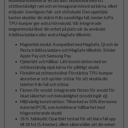
mobilskal kombinerar en ultralätt skyddsskal med ett
stötbeständigt ram och en hexagonal mönstrad kärna, vilket
erbjuder överlägsen fall- och stötskydd. Den upphöjda
kanten skyddar din skärm från oavsiktliga fall, medan tuffa
TPU-bumper ger extra hörnskydd. Vår integrerade
magnetmodul låser din enhet på plats när du använder
trådlösa laddare eller andra MagSafe tillbehör.
Magnetisk modul: Kompatibel med MagSafe, Qi och de
flesta trådlösa laddare och MagSafe tillbehör. Stöder
Apple Pay och Samsung Pay.
Fjäderlätt och hållbar: Lätt konstruktion med en
stötbeständig mjuk kärna för pålitligt skydd.
Förbättrad stötmotstånd: Förstärkta TPU-bumper
absorberar och sprider stötar för att skydda din
telefon från fall och stötar.
Fästen för snodd: Integrerade fästen för snodd för
ökad säkerhet och bekvämlighet (snodd ingår ej).
Miljövänlig konstruktion: Tillverkad av 50% återvunna
material (PCR), som kombinerar hållbarhet med
högpresterande skydd.
18 ft. fallskydd: Opartiskt testad för att klara fall upp
till 18 fot (5,4 meter), vilket säkerställer att din enhet