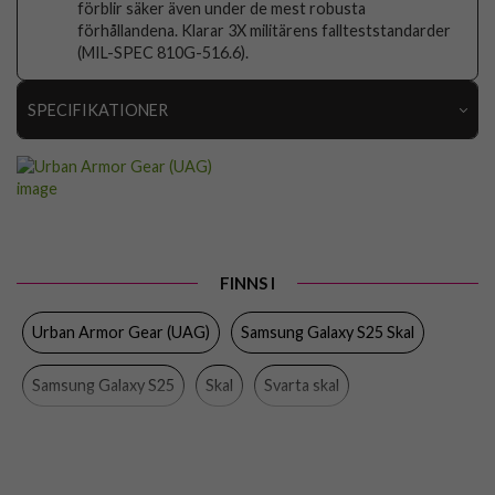
förblir säker även under de mest robusta
förhållandena. Klarar 3X militärens fallteststandarder
(MIL-SPEC 810G-516.6).
SPECIFIKATIONER
Artikelnummer
105824
Passar till
Samsung Galaxy S25
Produkttyp
Skal
Egenskaper
MagSafe-kompatibel, Stöttålig
FINNS I
Färg
Svart
Urban Armor Gear (UAG)
Samsung Galaxy S25 Skal
Material
Hårdplast (PC), Mjukplast (TPU)
Samsung Galaxy S25
Skal
Svarta skal
Varumärke
Urban Armor Gear (UAG)
Tillverkarens art nr
214478114040
Stöttåliga skal
MagSafe-kompatibla skal och fodral
EAN
840283918728