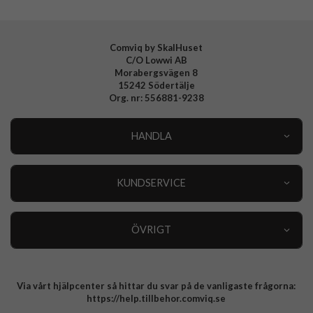
Comviq by SkalHuset
C/O Lowwi AB
Morabergsvägen 8
15242 Södertälje
Org. nr: 556881-9238
HANDLA
Outlet
Nyheter
KUNDSERVICE
Varumärken
Kundservice
Specialkategorier
90 dagars öppet köp
ÖVRIGT
Köpevillkor
Om oss
Retur
Om cookies
Via vårt hjälpcenter så hittar du svar på de vanligaste frågorna:
Integritetspolicy
https://help.tillbehor.comviq.se