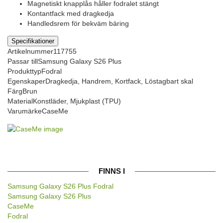
Magnetiskt knapplås håller fodralet stängt
Kontantfack med dragkedja
Handledsrem för bekväm bäring
Specifikationer
Artikelnummer
117755
Passar till
Samsung Galaxy S26 Plus
Produkttyp
Fodral
Egenskaper
Dragkedja, Handrem, Kortfack, Löstagbart skal
Färg
Brun
Material
Konstläder, Mjukplast (TPU)
Varumärke
CaseMe
FINNS I
Samsung Galaxy S26 Plus Fodral
Samsung Galaxy S26 Plus
CaseMe
Fodral