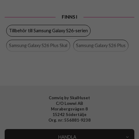
Produkttyp
Skal
FINNS I
Egenskaper
Trådlös laddning-kompatibel
Tillbehör till Samsung Galaxy S26-serien
Färg
Svart
Material
Mjukplast (TPU)
Samsung Galaxy S26 Plus Skal
Samsung Galaxy S26 Plus
Varumärke
Spigen
Skal
Spigen
Tillverkarens art nr
ACS10700
EAN
8800283318326
Comviq by SkalHuset
C/O Lowwi AB
Morabergsvägen 8
15242 Södertälje
Org. nr: 556881-9238
HANDLA