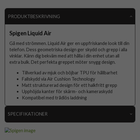
PRODUKTBESKRIVNING
Spigen Liquid Air
Gå med strömmen. Liquid Air ger en uppfriskande look till din
telefon. Dess geometriska design ger skydd och grepp i alla
vinklar. Känn dig bekväm med att hålla i din enhet utan all
extra bulk. Det perfekta greppet möter snygg design.
Tillverkad av mjuk och böjbar TPU för hållbarhet
Fallskydd via Air Cushion Technology
Matt strukturerad design för ett halkfritt grepp
Upphöjda kanter för skärm- och kameraskydd
Kompatibel med trådlös laddning
SPECIFIKATIONER
Artikelnummer
115720
Passar till
Samsung Galaxy S26 Plus