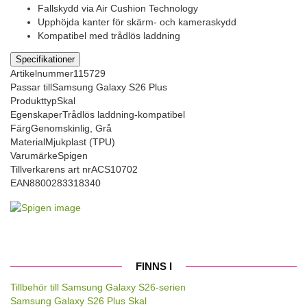
Fallskydd via Air Cushion Technology
Upphöjda kanter för skärm- och kameraskydd
Kompatibel med trådlös laddning
Specifikationer
Artikelnummer
115729
Passar till
Samsung Galaxy S26 Plus
Produkttyp
Skal
Egenskaper
Trådlös laddning-kompatibel
Färg
Genomskinlig, Grå
Material
Mjukplast (TPU)
Varumärke
Spigen
Tillverkarens art nr
ACS10702
EAN
8800283318340
FINNS I
Tillbehör till Samsung Galaxy S26-serien
Samsung Galaxy S26 Plus Skal