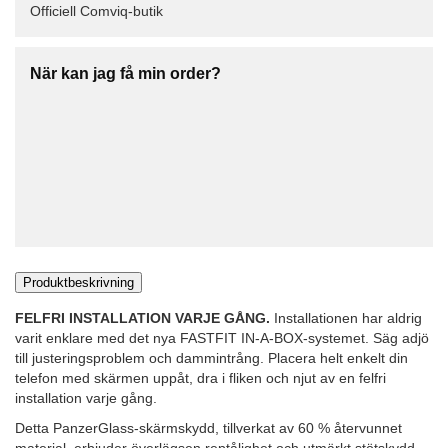
Officiell Comviq-butik
När kan jag få min order?
Produktbeskrivning
FELFRI INSTALLATION VARJE GÅNG.
Installationen har aldrig
varit enklare med det nya FASTFIT IN-A-BOX-systemet. Säg adjö
till justeringsproblem och dammintrång. Placera helt enkelt din
telefon med skärmen uppåt, dra i fliken och njut av en felfri
installation varje gång.
Detta PanzerGlass-skärmskydd, tillverkat av 60 % återvunnet
material, erbjuder överlägsen reptålighet och utmärkt stötskydd.