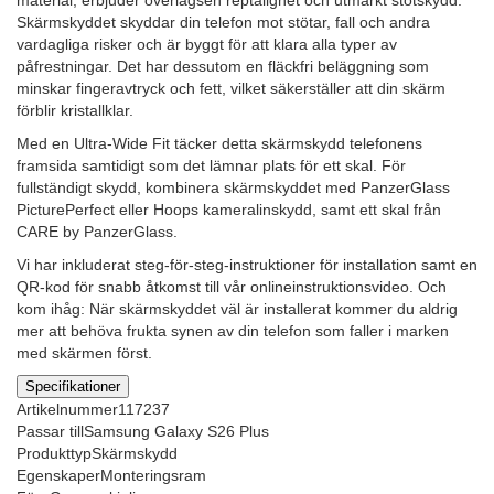
Skärmskyddet skyddar din telefon mot stötar, fall och andra
vardagliga risker och är byggt för att klara alla typer av
påfrestningar. Det har dessutom en fläckfri beläggning som
minskar fingeravtryck och fett, vilket säkerställer att din skärm
förblir kristallklar.
Med en Ultra-Wide Fit täcker detta skärmskydd telefonens
framsida samtidigt som det lämnar plats för ett skal. För
fullständigt skydd, kombinera skärmskyddet med PanzerGlass
PicturePerfect eller Hoops kameralinskydd, samt ett skal från
CARE by PanzerGlass.
Vi har inkluderat steg-för-steg-instruktioner för installation samt en
QR-kod för snabb åtkomst till vår onlineinstruktionsvideo. Och
kom ihåg: När skärmskyddet väl är installerat kommer du aldrig
mer att behöva frukta synen av din telefon som faller i marken
med skärmen först.
Specifikationer
Artikelnummer
117237
Passar till
Samsung Galaxy S26 Plus
Produkttyp
Skärmskydd
Egenskaper
Monteringsram