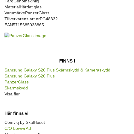
Färg
Genomskinlig
Material
Härdat glas
Varumärke
PanzerGlass
Tillverkarens art nr
PG48332
EAN
5715685033865
FINNS I
Samsung Galaxy S26 Plus Skärmskydd & Kameraskydd
Samsung Galaxy S26 Plus
PanzerGlass
Skärmskydd
Visa fler
Här finns vi
Comviq by SkalHuset
C/O Lowwi AB