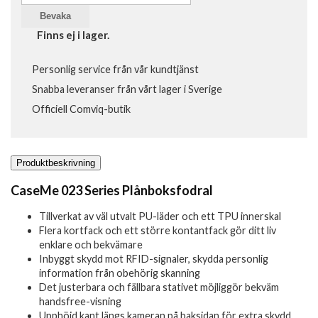
Bevaka
Finns ej i lager.
Personlig service från vår kundtjänst
Snabba leveranser från vårt lager i Sverige
Officiell Comviq-butik
Produktbeskrivning
CaseMe 023 Series Plånboksfodral
Tillverkat av väl utvalt PU-läder och ett TPU innerskal
Flera kortfack och ett större kontantfack gör ditt liv
enklare och bekvämare
Inbyggt skydd mot RFID-signaler, skydda personlig
information från obehörig skanning
Det justerbara och fällbara stativet möjliggör bekväm
handsfree-visning
Upphöjd kant längs kameran på baksidan för extra skydd