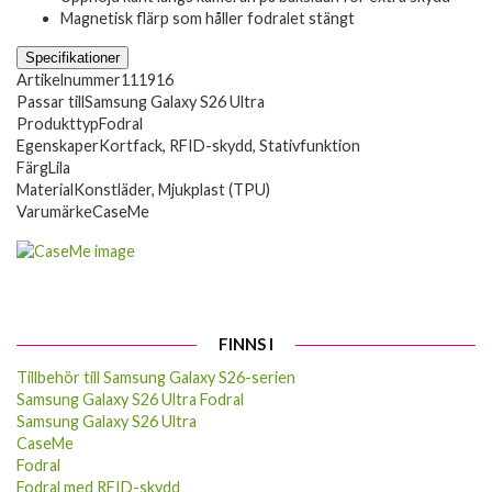
Magnetisk flärp som håller fodralet stängt
Specifikationer
Artikelnummer
111916
Passar till
Samsung Galaxy S26 Ultra
Produkttyp
Fodral
Egenskaper
Kortfack, RFID-skydd, Stativfunktion
Färg
Lila
Material
Konstläder, Mjukplast (TPU)
Varumärke
CaseMe
FINNS I
Tillbehör till Samsung Galaxy S26-serien
Samsung Galaxy S26 Ultra Fodral
Samsung Galaxy S26 Ultra
CaseMe
Fodral
Fodral med RFID-skydd