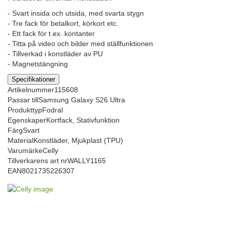
- Svart insida och utsida, med svarta stygn
- Tre fack för betalkort, körkort etc.
- Ett fack för t.ex. kontanter
- Titta på video och bilder med ställfunktionen
- Tillverkad i konstläder av PU
- Magnetstängning
Specifikationer
Artikelnummer
115608
Passar till
Samsung Galaxy S26 Ultra
Produkttyp
Fodral
Egenskaper
Kortfack, Stativfunktion
Färg
Svart
Material
Konstläder, Mjukplast (TPU)
Varumärke
Celly
Tillverkarens art nr
WALLY1165
EAN
8021735226307