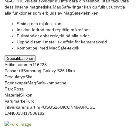
MAG PRO-skalet skyddar du inte bara din telefon, utan tack vare
dess interna magnetiska MagSafe-ringar kan du fullt ut utnyttja
alla funktioner som erbjuds av MagSafe-tekniken.
Smidig och mjuk silikon
Insidan fodrad med reptålig mikrofiber
Fullständigt enhetsskydd på alla sidor
Upphöjd ram i metallisk effekt för kameraskydd
Kompatibel med MagSafe-teknik
Specifikationer
Artikelnummer
116228
Passar till
Samsung Galaxy S26 Ultra
Produkttyp
Skal
Egenskaper
MagSafe-kompatibel
Färg
Rosa
Material
Silikon
Varumärke
Puro
Tillverkarens art nr
PUSGS26UICONMAGROSE
EAN
8018417536182