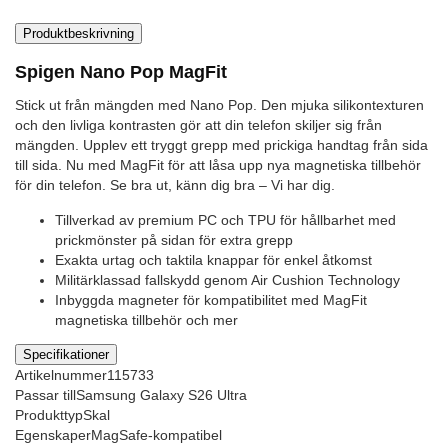
Produktbeskrivning
Spigen Nano Pop MagFit
Stick ut från mängden med Nano Pop. Den mjuka silikontexturen
och den livliga kontrasten gör att din telefon skiljer sig från
mängden. Upplev ett tryggt grepp med prickiga handtag från sida
till sida. Nu med MagFit för att låsa upp nya magnetiska tillbehör
för din telefon. Se bra ut, känn dig bra – Vi har dig.
Tillverkad av premium PC och TPU för hållbarhet med
prickmönster på sidan för extra grepp
Exakta urtag och taktila knappar för enkel åtkomst
Militärklassad fallskydd genom Air Cushion Technology
Inbyggda magneter för kompatibilitet med MagFit
magnetiska tillbehör och mer
Specifikationer
Artikelnummer
115733
Passar till
Samsung Galaxy S26 Ultra
Produkttyp
Skal
Egenskaper
MagSafe-kompatibel