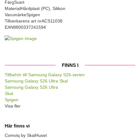
Färg
Svart
Material
Hårdplast (PC), Silikon
Varumärke
Spigen
Tillverkarens art nr
ACS11038
EAN
8800337241594
FINNS I
Tillbehör till Samsung Galaxy S26-serien
Samsung Galaxy S26 Ultra Skal
Samsung Galaxy S26 Ultra
Skal
Spigen
Visa fler
Här finns vi
Comviq by SkalHuset