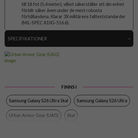
till 18 fot (5,4 meter), vilket säkerställer att din enhet
förblir säker även under de mest robusta
förhållandena. Klarar 3X militärens fallteststandarder
(MIL-SPEC 810G-516.6).
SPECIFIKATIONER
Artikelnummer
116797
Passar till
Samsung Galaxy S26 Ultra
Produkttyp
Skal
Egenskaper
MagSafe-kompatibel, Stöttålig
FINNS I
Färg
Grön
Samsung Galaxy S26 Ultra Skal
Samsung Galaxy S26 Ultra
Material
Hårdplast (PC), Mjukplast (TPU)
Urban Armor Gear (UAG)
Skal
Varumärke
Urban Armor Gear (UAG)
Tillverkarens art nr
214530117272