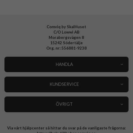
EAN
840283927423
Comviq by SkalHuset
C/O Lowwi AB
Morabergsvägen 8
15242 Södertälje
Org. nr: 556881-9238
HANDLA
Outlet
Nyheter
KUNDSERVICE
Varumärken
Kundservice
Specialkategorier
90 dagars öppet köp
ÖVRIGT
Köpevillkor
Om oss
Retur
Om cookies
Via vårt hjälpcenter så hittar du svar på de vanligaste frågorna:
Integritetspolicy