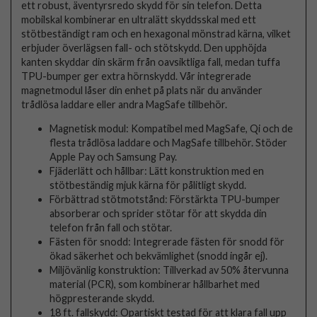
ett robust, äventyrsredo skydd för sin telefon. Detta
mobilskal kombinerar en ultralätt skyddsskal med ett
stötbeständigt ram och en hexagonal mönstrad kärna, vilket
erbjuder överlägsen fall- och stötskydd. Den upphöjda
kanten skyddar din skärm från oavsiktliga fall, medan tuffa
TPU-bumper ger extra hörnskydd. Vår integrerade
magnetmodul låser din enhet på plats när du använder
trådlösa laddare eller andra MagSafe tillbehör.
Magnetisk modul: Kompatibel med MagSafe, Qi och de
flesta trådlösa laddare och MagSafe tillbehör. Stöder
Apple Pay och Samsung Pay.
Fjäderlätt och hållbar: Lätt konstruktion med en
stötbeständig mjuk kärna för pålitligt skydd.
Förbättrad stötmotstånd: Förstärkta TPU-bumper
absorberar och sprider stötar för att skydda din
telefon från fall och stötar.
Fästen för snodd: Integrerade fästen för snodd för
ökad säkerhet och bekvämlighet (snodd ingår ej).
Miljövänlig konstruktion: Tillverkad av 50% återvunna
material (PCR), som kombinerar hållbarhet med
högpresterande skydd.
18 ft. fallskydd: Opartiskt testad för att klara fall upp