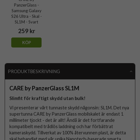
PanzerGlass -
Samsung Galaxy
S26 Ultra - Skal -
SL1M - Svart
259 kr
KÖP
PRODUKTBESKRIVNING
CARE by PanzerGlass SL1M
Slimfit för kraftigt skydd utan bulk!
Vi presenterar vårt tunnaste skydd någonsin: SL1M. Det nya
supertunna CARE by PanzerGlass mobilskalet är endast 1
millimeter tjockt - det är allt! Ändå är det fortfarande
kompatibelt med trådlös laddning och har förbättrat
kameraskydd. Tillverkat av 100% återvunnen plast, är detta
skal behandlat med vår unika Nanotech-baserade smarta