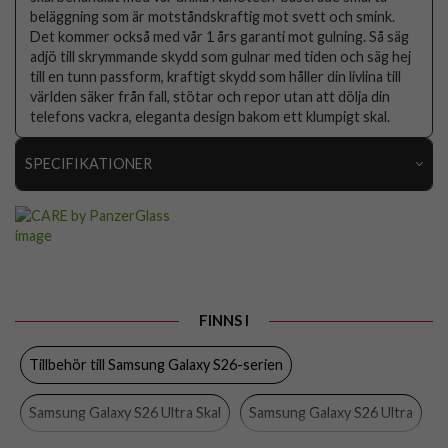
beläggning som är motståndskraftig mot svett och smink.
Det kommer också med vår 1 års garanti mot gulning. Så säg
adjö till skrymmande skydd som gulnar med tiden och säg hej
till en tunn passform, kraftigt skydd som håller din livlina till
världen säker från fall, stötar och repor utan att dölja din
telefons vackra, eleganta design bakom ett klumpigt skal.
SPECIFIKATIONER
Artikelnummer
115597
Passar till
Samsung Galaxy S26 Ultra
Produkttyp
Skal
Egenskaper
Slimmad, Trådlös laddning-kompatibel
FINNS I
Färg
Genomskinlig
Tillbehör till Samsung Galaxy S26-serien
Material
Hårdplast (PC), Återvunnen plast
Samsung Galaxy S26 Ultra Skal
Samsung Galaxy S26 Ultra
Varumärke
CARE by PanzerGlass