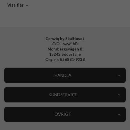
Tillverkarens art nr
CR27515
CARE by PanzerGlass
Skal
Visa fler
EAN
5715685035203
Comviq by SkalHuset
C/O Lowwi AB
Morabergsvägen 8
15242 Södertälje
Org. nr: 556881-9238
HANDLA
Outlet
Nyheter
KUNDSERVICE
Varumärken
Kundservice
Specialkategorier
90 dagars öppet köp
ÖVRIGT
Köpevillkor
Om oss
Retur