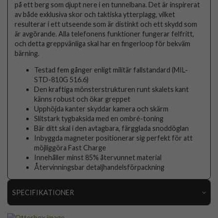
på ett berg som djupt nere i en tunnelbana. Det är inspirerat
av både exklusiva skor och taktiska ytterplagg, vilket
resulterar i ett utseende som är distinkt och ett skydd som
är avgörande. Alla telefonens funktioner fungerar felfritt,
och detta greppvänliga skal har en fingerloop för bekväm
bärning.
Testad fem gånger enligt militär fallstandard (MIL-
STD-810G 516.6)
Den kraftiga mönsterstrukturen runt skalets kant
känns robust och ökar greppet
Upphöjda kanter skyddar kamera och skärm
Slitstark tygbaksida med en ombré-toning
Bär ditt skal i den avtagbara, färgglada snoddöglan
Inbyggda magneter positionerar sig perfekt för att
möjliggöra Fast Charge
Innehåller minst 85% återvunnet material
Återvinningsbar detaljhandelsförpackning
SPECIFIKATIONER
Artikelnummer
116268