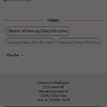
Passar till
Samsung Galaxy S26 Ultra
Produkttyp
Skal
FINNS I
Egenskaper
Handrem, MagSafe-kompatibel, Stöttålig
Tillbehör till Samsung Galaxy S26-serien
Färg
Rosa
Material
Hårdplast (PC), Mjukplast (TPU), Nylon
Samsung Galaxy S26 Ultra Skal
Samsung Galaxy S26 Ultra
Varumärke
Otterbox
Skal
Otterbox
Visa fler
Tillverkarens art nr
77-000060
EAN
840434748662
Comviq by SkalHuset
C/O Lowwi AB
Morabergsvägen 8
15242 Södertälje
Org. nr: 556881-9238