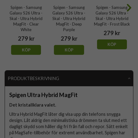
Spigen - Samsung
Spigen - Samsung
Spigen - Samsung
Galaxy S26 Ultra -
Galaxy S26 Ultra -
Galaxy S26 Ultra -
Skal - Ultra Hybrid
Skal - Ultra Hybrid
Skal - Ultra Hybrid
MagFit - Clear
MagFit - Deep
MagFit - Frost Black
White
Purple
279 kr
279 kr
279 kr
KÖP
KÖP
KÖP
PRODUKTBESKRIVNING
Spigen Ultra Hybrid MagFit
Det kristallklara valet.
Ultra Hybrid MagFit låter dig visa upp din telefons snygga
design. Låt aldrig den minimalistiska drömmen ta slut med ett
dagligt skydd som håller dig fri från fall och repor. Sätt enkelt
på MagSafe-tillbehör för extremt användbarhet. Spigen har