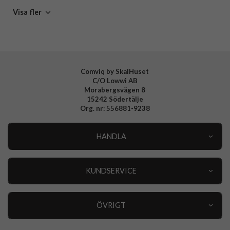
Skal
Spigen
Visa fler
Tillverkarens art nr
ACS11207
EAN
8800337243383
Comviq by SkalHuset
C/O Lowwi AB
Morabergsvägen 8
15242 Södertälje
Org. nr: 556881-9238
HANDLA
Outlet
Nyheter
KUNDSERVICE
Varumärken
Kundservice
Specialkategorier
90 dagars öppet köp
ÖVRIGT
Köpevillkor
Om oss
Retur