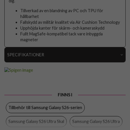
dig.
Tillverkad av en blandning av PC och TPU för
hållbarhet
Fallskydd av militär kvalitet via Air Cushion Technology
Upphöjda kanter för skärm- och kameraskydd
Fullt MagSafe-kompatibel tack vare inbyggda
magneter
SPECIFIKATIONER
Artikelnummer
115755
Passar till
Samsung Galaxy S26 Ultra
Produkttyp
Skal
FINNS I
Egenskaper
MagSafe-kompatibel
Tillbehör till Samsung Galaxy S26-serien
Färg
Blå, Genomskinlig
Material
Hårdplast (PC), Mjukplast (TPU)
Samsung Galaxy S26 Ultra Skal
Samsung Galaxy S26 Ultra
Varumärke
Spigen