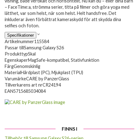
visning, både vertikalt och horisontellt. Nu kan du – eller dina barn
– FaceTime:a, strömma serier, titta på filmer och göra yoga med
lätthet, var som helst, när som helst. Helt handsfree. Det
inkluderar även förbättrat kameraskydd för att skydda dina
selfies och foton.
Specifikationer
Artikelnummer
115584
Passar till
Samsung Galaxy S26
Produkttyp
Skal
Egenskaper
MagSafe-kompatibel, Stativfunktion
Färg
Genomskinlig
Material
Hårdplast (PC), Mjukplast (TPU)
Varumärke
CARE by PanzerGlass
Tillverkarens art nr
CR24194
EAN
5715685034084
FINNS I
Tillbehör till Samsung Galaxy S26-serien