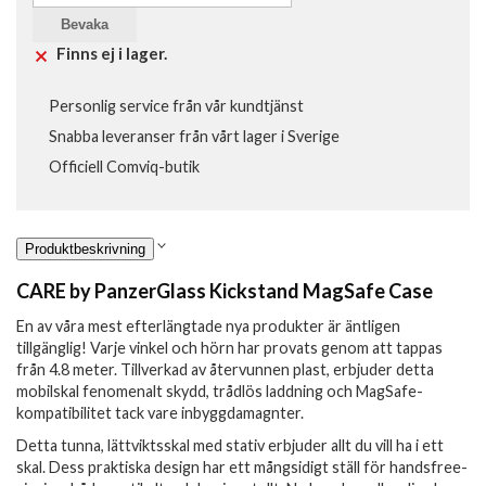
Bevaka
Finns ej i lager.
Personlig service från vår kundtjänst
Snabba leveranser från vårt lager i Sverige
Officiell Comviq-butik
Produktbeskrivning
CARE by PanzerGlass Kickstand MagSafe Case
En av våra mest efterlängtade nya produkter är äntligen
tillgänglig! Varje vinkel och hörn har provats genom att tappas
från 4.8 meter. Tillverkad av återvunnen plast, erbjuder detta
mobilskal fenomenalt skydd, trådlös laddning och MagSafe-
kompatibilitet tack vare inbyggdamagnter.
Detta tunna, lättviktsskal med stativ erbjuder allt du vill ha i ett
skal. Dess praktiska design har ett mångsidigt ställ för handsfree-