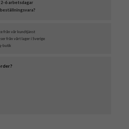
 2-6 arbetsdagar
beställningsvara?
ce från vår kundtjänst
er från vårt lager i Sverige
q-butik
order?