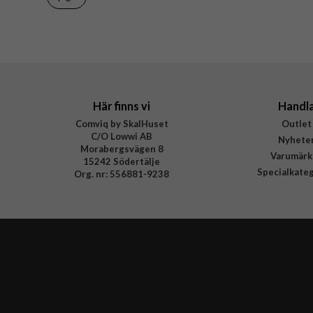
EAN
Här finns vi
Handl
Comviq by SkalHuset
Outlet
C/O Lowwi AB
Nyhete
Morabergsvägen 8
Varumärk
15242 Södertälje
Specialkate
Org. nr: 556881-9238