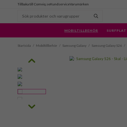
Tillbaka till Comviq.se
Kundservice
Varumärken
MOBILTILLBEHÖR
SURFPLAT
Startsida
/
Mobiltillbehör
/
Samsung Galaxy
/
Samsung Galaxy S26
/