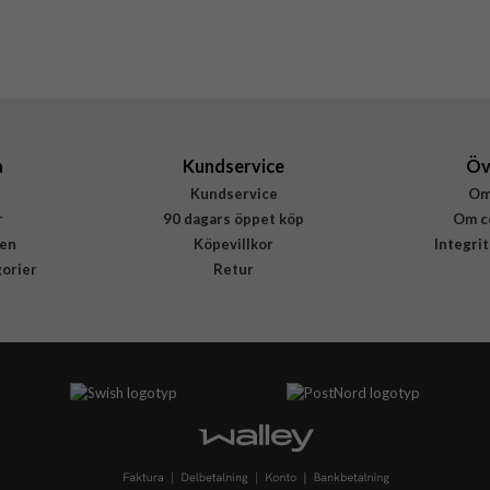
8800283318616
a
Kundservice
Öv
Kundservice
Om
r
90 dagars öppet köp
Om c
en
Köpevillkor
Integri
gorier
Retur