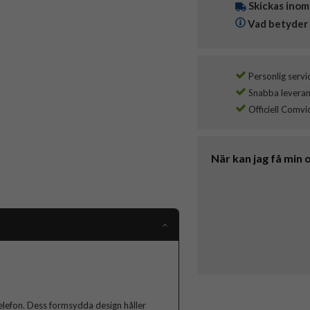
Skickas inom
Vad betyder 
Personlig servi
Snabba leverans
Officiell Comvi
När kan jag få min 
n telefon. Dess formsydda design håller