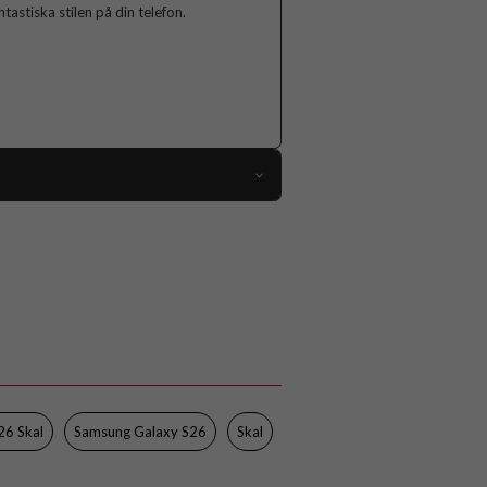
tastiska stilen på din telefon.
115721
Samsung Galaxy S26
Skal
Trådlös laddning-kompatibel
Genomskinlig
Mjukplast (TPU)
Spigen
26 Skal
Samsung Galaxy S26
Skal
ACS10729