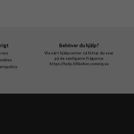
rigt
Behöver du hjälp?
 oss
Via vårt hjälpcenter så hittar du svar
på de vanligaste frågorna:
ookies
https://help.tillbehor.comviq.se
tetspolicy