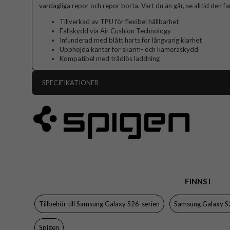
vardagliga repor och repor borta. Vart du än går, se alltid den fan
Tillverkad av TPU för flexibel hållbarhet
Fallskydd via Air Cushion Technology
Infunderad med blått harts för långvarig klarhet
Upphöjda kanter för skärm- och kameraskydd
Kompatibel med trådlös laddning
SPECIFIKATIONER
Artikelnummer
Passar till
Produkttyp
Egenskaper
Färg
FINNS I
Material
Varumärke
Tillbehör till Samsung Galaxy S26-serien
Samsung Galaxy S
Tillverkarens art nr
Spigen