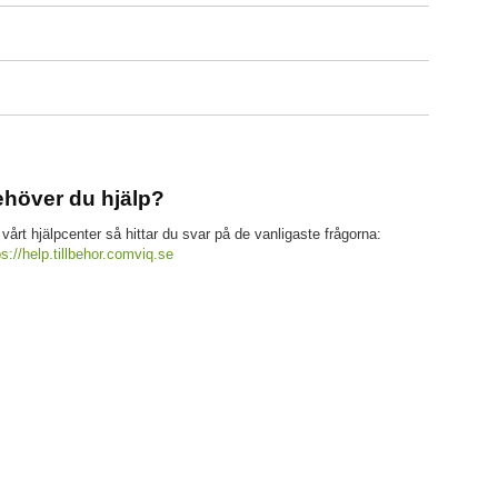
höver du hjälp?
 vårt hjälpcenter så hittar du svar på de vanligaste frågorna:
ps://help.tillbehor.comviq.se