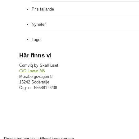
Pris fallande
Nyheter
Lager
Här finns vi
Comviq by SkalHuset
C/O Lowwi AB
Morabergsvägen 8
15242 Södertälje
Org. nr: 556881-9238
Produkten har blivit tillagd i varukorgen