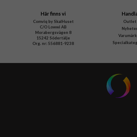
Här finns vi
Handl
Comviq by SkalHuset
Outlet
C/O Lowwi AB
Nyhete
Morabergsvägen 8
Varumärk
15242 Södertälje
Specialkate
Org. nr: 556881-9238