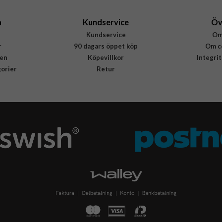
a
Kundservice
Öv
Kundservice
Om
r
90 dagars öppet köp
Om c
en
Köpevillkor
Integri
gorier
Retur