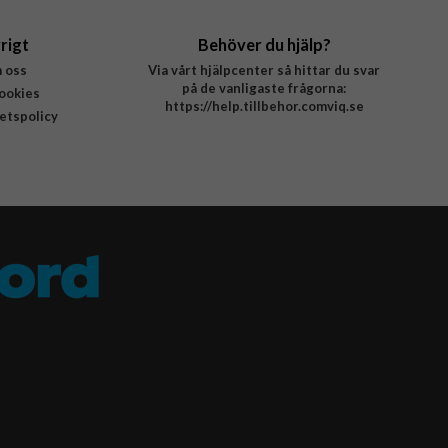
rigt
Behöver du hjälp?
 oss
Via vårt hjälpcenter så hittar du svar
på de vanligaste frågorna:
ookies
https://help.tillbehor.comviq.se
tetspolicy