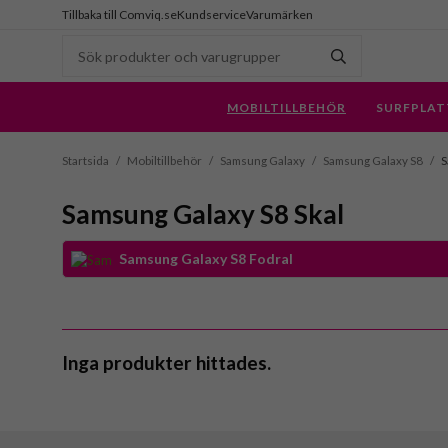
Tillbaka till Comviq.se
Kundservice
Varumärken
MOBILTILLBEHÖR
SURFPLAT
Startsida
/
Mobiltillbehör
/
Samsung Galaxy
/
Samsung Galaxy S8
/
S
Samsung Galaxy S8 Skal
Samsung Galaxy S8 Fodral
Inga produkter hittades.