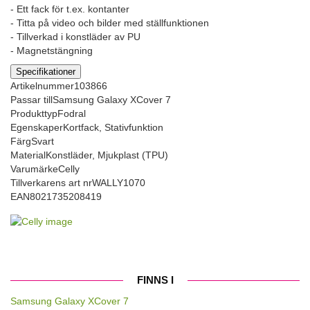
- Ett fack för t.ex. kontanter
- Titta på video och bilder med ställfunktionen
- Tillverkad i konstläder av PU
- Magnetstängning
Specifikationer
Artikelnummer
103866
Passar till
Samsung Galaxy XCover 7
Produkttyp
Fodral
Egenskaper
Kortfack, Stativfunktion
Färg
Svart
Material
Konstläder, Mjukplast (TPU)
Varumärke
Celly
Tillverkarens art nr
WALLY1070
EAN
8021735208419
FINNS I
Samsung Galaxy XCover 7