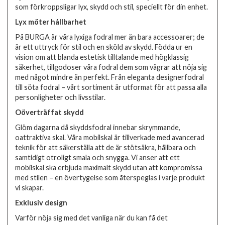
som förkroppsligar lyx, skydd och stil, speciellt för din enhet.
Lyx möter hållbarhet
På BURGA är våra lyxiga fodral mer än bara accessoarer; de
är ett uttryck för stil och en sköld av skydd. Födda ur en
vision om att blanda estetisk tilltalande med högklassig
säkerhet, tillgodoser våra fodral dem som vägrar att nöja sig
med något mindre än perfekt. Från eleganta designerfodral
till söta fodral – vårt sortiment är utformat för att passa alla
personligheter och livsstilar.
Oöverträffat skydd
Glöm dagarna då skyddsfodral innebar skrymmande,
oattraktiva skal. Våra mobilskal är tillverkade med avancerad
teknik för att säkerställa att de är stötsäkra, hållbara och
samtidigt otroligt smala och snygga. Vi anser att ett
mobilskal ska erbjuda maximalt skydd utan att kompromissa
med stilen – en övertygelse som återspeglas i varje produkt
vi skapar.
Exklusiv design
Varför nöja sig med det vanliga när du kan få det