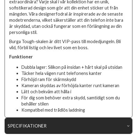
extraordinära? Varje skal i vår kollektion har en unik,
sofistikerad design som gör att din enhet sticker ut från
mängden. Våra designerfodral är inspirerade av de senaste
modetrenderna, vilket säkerställer att din telefon inte bara
är skyddad, utan också fungerar som en förlängning av din
personliga stil.
Burga Tough-skalen är ditt VIP-pass till modedjungeln. Bli
vild, förbli listig och lev livet som en boss.
Funktioner
Dubbla lager: Silikon på insidan + hårt skal på utsidan
Täcker hela vägen runt telefonens kanter
Förhöjd ram för skärmskydd
Kameran skyddas av förhöjda kanter runt kameran
Lätt och bekväm att hålla i
För dig som behöver extra skydd, samtidigt som du
behåller stilen
Kompatibel med trådlös laddning
SPECIFIKATIONER