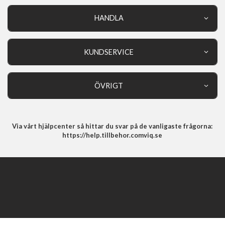
HANDLA
Outlet
Nyheter
KUNDSERVICE
Varumärken
Kundservice
Specialkategorier
90 dagars öppet köp
ÖVRIGT
Köpevillkor
Om oss
Retur
Om cookies
Via vårt hjälpcenter så hittar du svar på de vanligaste frågorna:
Integritetspolicy
https://help.tillbehor.comviq.se