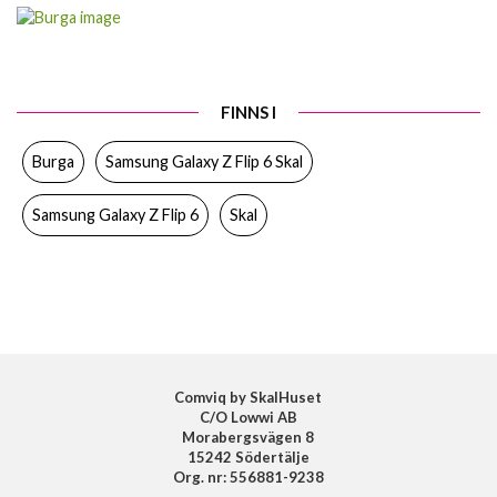
Artikelnummer
118401
Passar till
Samsung Galaxy Z Flip 6
Produkttyp
Skal
FINNS I
Färg
Flerfärgad
Burga
Samsung Galaxy Z Flip 6 Skal
Material
Hårdplast (PC), Mjukplast (TPU)
Varumärke
Burga
Samsung Galaxy Z Flip 6
Skal
Tillverkarens art nr
946429
EAN
4772229464296
Comviq by SkalHuset
C/O Lowwi AB
Morabergsvägen 8
15242 Södertälje
Org. nr: 556881-9238