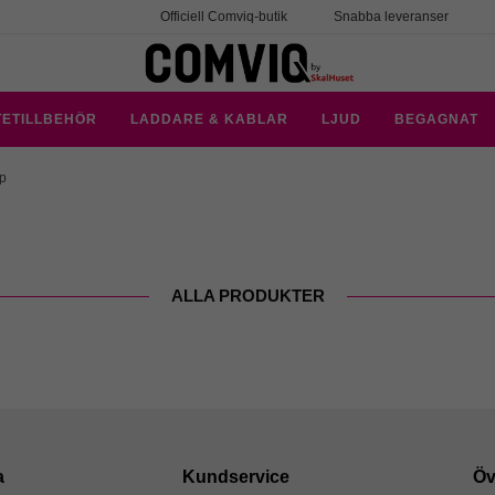
Officiell Comviq-butik
Snabba leveranser
TETILLBEHÖR
LADDARE & KABLAR
LJUD
BEGAGNAT
p
ALLA PRODUKTER
a
Kundservice
Öv