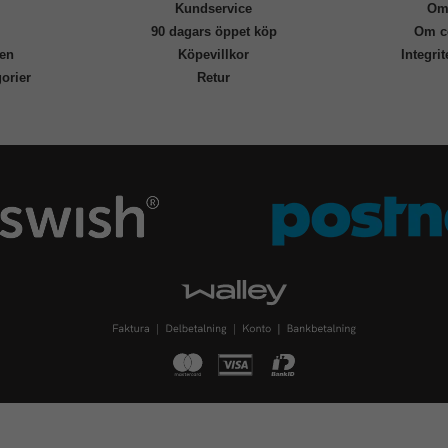
Kundservice
Om
r
90 dagars öppet köp
Om c
en
Köpevillkor
Integri
orier
Retur