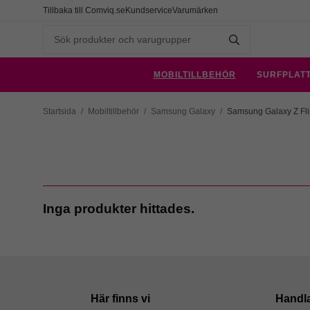
Tillbaka till Comviq.se
Kundservice
Varumärken
MOBILTILLBEHÖR
SURFPLAT
Startsida
/
Mobiltillbehör
/
Samsung Galaxy
/
Samsung Galaxy Z Fli
Inga produkter hittades.
Här finns vi
Handl