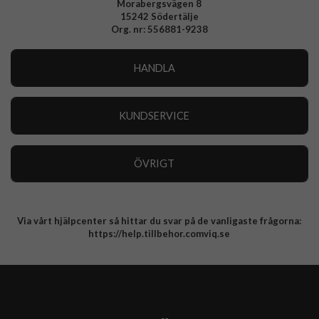
Morabergsvägen 8
15242 Södertälje
Org. nr: 556881-9238
HANDLA
Outlet
Nyheter
KUNDSERVICE
Varumärken
Kundservice
Specialkategorier
90 dagars öppet köp
ÖVRIGT
Köpevillkor
Om oss
Retur
Om cookies
Via vårt hjälpcenter så hittar du svar på de vanligaste frågorna:
Integritetspolicy
https://help.tillbehor.comviq.se