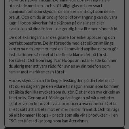
utrustade med rep- och stöttåligt glas och en svart
aluminiumram som skyddar dina linser samtidigt som de ser
bra ut. Och om du är orolig för bildförvrängning kan du vara
lugn: Hoops påverkar inte skärpan på dina linser eller
kvaliteten på dina foton – de ger dig bara lite mer sinnesfrid.
De optiska ringarna är designade för enkel applicering och
perfekt passform. De är försedda med ett silikonlim längs
kanterna och kommer med en lättanvänd applikator som gör
installationen så enkel att de flesta klarar det på första
försöket! Och kom ihåg: När Hoops är installerade kommer
du aldrig mer att vara rädd för synen av din telefon som
ramlar mot markkameran först.
Hoops skyddar och förlänger livslängden på din telefon så
att du en dag kan ge den vidare till någon annan som kommer
att älska den lika mycket som du gör. Det är den nya cirkeln av
telefonliv. Genom att förlänga livslängden på våra enheter
skjuter vi upp behovet av att producera nya enheter. Detta
är ett sätt att arbeta mot en mer hållbar framtid. Och till råga
på allt kommer Hoops – precis som alla våra produkter – i en
FSC-certifierad kartong som kan återvinnas.