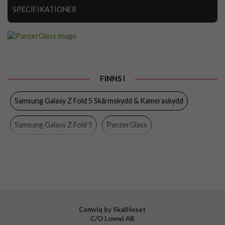
SPECIFIKATIONER
Artikelnummer
88520
Passar till
Samsung Galaxy Z Fold 5
Produkttyp
Kameraskydd
FINNS I
Egenskaper
Case friendly
Samsung Galaxy Z Fold 5 Skärmskydd & Kameraskydd
Färg
Genomskinlig
Material
Härdat glas
Samsung Galaxy Z Fold 5
PanzerGlass
Varumärke
PanzerGlass
Samsung Galaxy
Mobiltillbehör
Tillverkarens art nr
457
EAN
5711724004575
Comviq by SkalHuset
C/O Lowwi AB