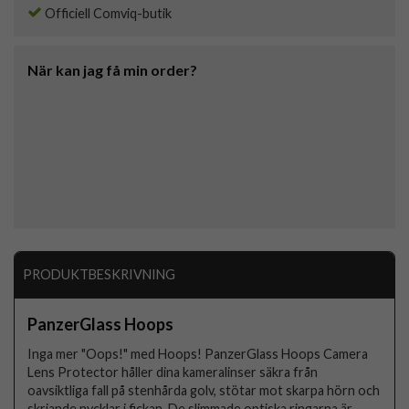
Officiell Comviq-butik
När kan jag få min order?
PRODUKTBESKRIVNING
PanzerGlass Hoops
Inga mer "Oops!" med Hoops! PanzerGlass Hoops Camera
Lens Protector håller dina kameralinser säkra från
oavsiktliga fall på stenhårda golv, stötar mot skarpa hörn och
skriande nycklar i fickan. De slimmade optiska ringarna är