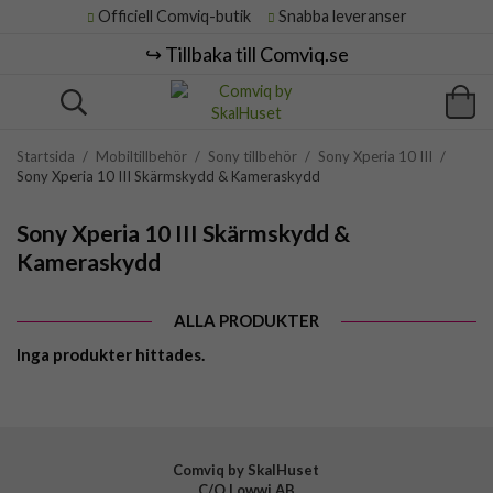
Officiell Comviq-butik
Snabba leveranser
↪️ Tillbaka till Comviq.se
Startsida
/
Mobiltillbehör
/
Sony tillbehör
/
Sony Xperia 10 III
/
Sony Xperia 10 III Skärmskydd & Kameraskydd
Sony Xperia 10 III Skärmskydd &
Kameraskydd
ALLA PRODUKTER
Inga produkter hittades.
Comviq by SkalHuset
C/O Lowwi AB