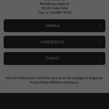
Morabergsvägen 8
15242 Södertälje
Org. nr: 556881-9238
HANDLA
Outlet
Nyheter
KUNDSERVICE
Varumärken
Kundservice
Specialkategorier
90 dagars öppet köp
ÖVRIGT
Köpevillkor
Om oss
Retur
Om cookies
Via vårt hjälpcenter så hittar du svar på de vanligaste frågorna:
Integritetspolicy
https://help.tillbehor.comviq.se