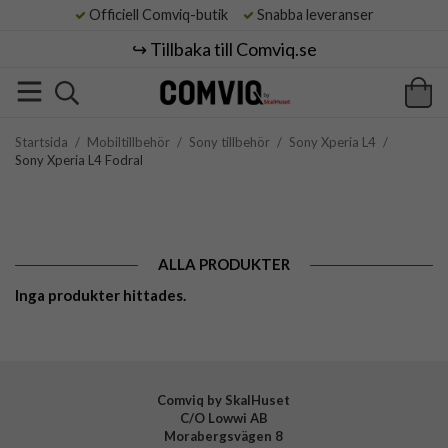
Officiell Comviq-butik
Snabba leveranser
↪️ Tillbaka till Comviq.se
Startsida
/
Mobiltillbehör
/
Sony tillbehör
/
Sony Xperia L4
/
Sony Xperia L4 Fodral
ALLA PRODUKTER
Inga produkter hittades.
Comviq by SkalHuset
C/O Lowwi AB
Morabergsvägen 8