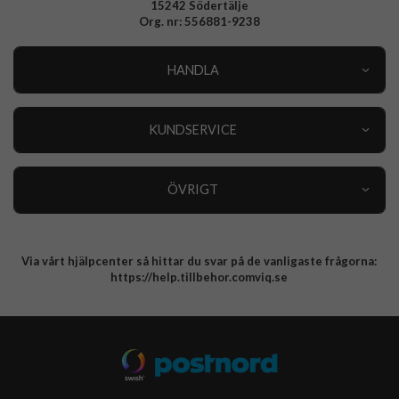
15242 Södertälje
Org. nr: 556881-9238
HANDLA
Outlet
Nyheter
KUNDSERVICE
Varumärken
Kundservice
Specialkategorier
90 dagars öppet köp
ÖVRIGT
Köpevillkor
Om oss
Retur
Om cookies
Via vårt hjälpcenter så hittar du svar på de vanligaste frågorna:
Integritetspolicy
https://help.tillbehor.comviq.se