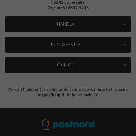
15242 Södertälje
Org. nr: 556881-9238
HANDLA
Outlet
Nyheter
KUNDSERVICE
Varumärken
Kundservice
Specialkategorier
90 dagars öppet köp
ÖVRIGT
Köpevillkor
Om oss
Retur
Om cookies
Via vårt hjälpcenter så hittar du svar på de vanligaste frågorna:
Integritetspolicy
https://help.tillbehor.comviq.se