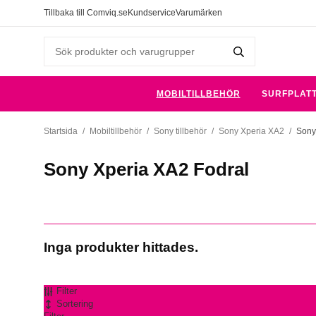
Tillbaka till Comviq.se
Kundservice
Varumärken
MOBILTILLBEHÖR
SURFPLAT
Startsida
/
Mobiltillbehör
/
Sony tillbehör
/
Sony Xperia XA2
/
Sony
Sony Xperia XA2 Fodral
Inga produkter hittades.
Filter
Sortering