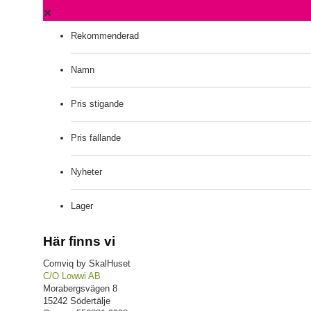
Rekommenderad
Namn
Pris stigande
Pris fallande
Nyheter
Lager
Här finns vi
Comviq by SkalHuset
C/O Lowwi AB
Morabergsvägen 8
15242 Södertälje