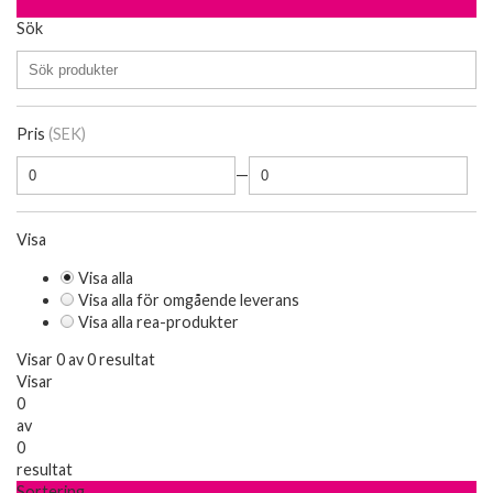
Sök
Pris
(SEK)
—
Visa
Visa alla
Visa alla för omgående leverans
Visa alla rea-produkter
Visar 0 av 0 resultat
Visar
0
av
0
resultat
Sortering