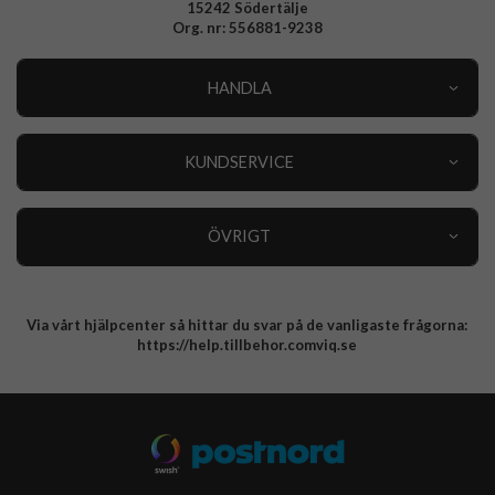
15242 Södertälje
Org. nr: 556881-9238
HANDLA
Outlet
Nyheter
KUNDSERVICE
Varumärken
Kundservice
Specialkategorier
90 dagars öppet köp
ÖVRIGT
Köpevillkor
Om oss
Retur
Om cookies
Via vårt hjälpcenter så hittar du svar på de vanligaste frågorna:
Integritetspolicy
https://help.tillbehor.comviq.se