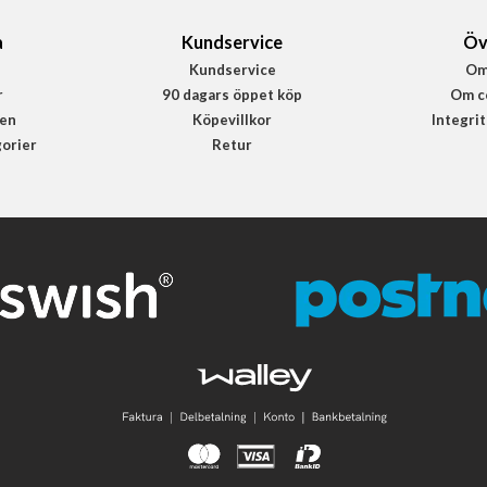
a
Kundservice
Öv
Kundservice
Om
r
90 dagars öppet köp
Om c
en
Köpevillkor
Integri
gorier
Retur