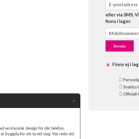
eller via SMS. 
finns i lager.
Bevaka
Finns ej i lag
Personlig
Snabba le
Officiell
 en klassisk design för din telefon.
r byggda för att ta ett slag. Var redo att