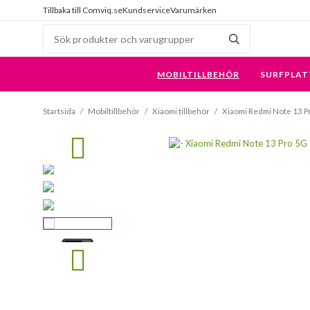
Tillbaka till Comviq.se
Kundservice
Varumärken
MOBILTILLBEHÖR
SURFPLAT
Startsida
/
Mobiltillbehör
/
Xiaomi tillbehör
/
Xiaomi Redmi Note 13 P