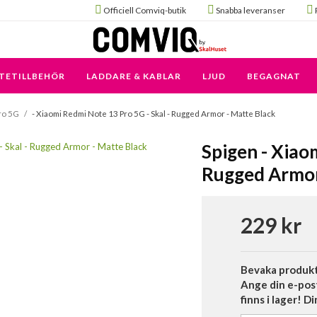
Officiell Comviq-butik
Snabba leveranser
TETILLBEHÖR
LADDARE & KABLAR
LJUD
BEGAGNAT
ro 5G
/
- Xiaomi Redmi Note 13 Pro 5G - Skal - Rugged Armor - Matte Black
Spigen - Xiao
Rugged Armor
229 kr
Bevaka produk
Ange din e-pos
finns i lager! D