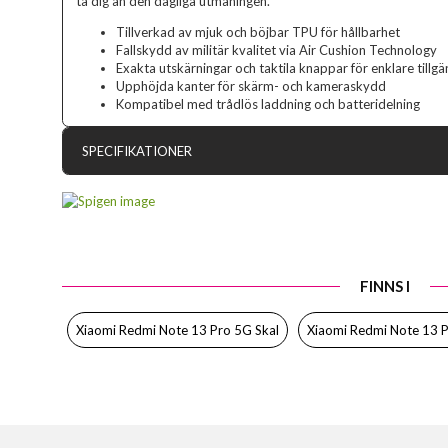
ta dig an den dagliga utmaningen.
Tillverkad av mjuk och böjbar TPU för hållbarhet
Fallskydd av militär kvalitet via Air Cushion Technology
Exakta utskärningar och taktila knappar för enklare tillgä
Upphöjda kanter för skärm- och kameraskydd
Kompatibel med trådlös laddning och batteridelning
SPECIFIKATIONER
Artikelnummer
Passar till
Produkttyp
FINNS I
Egenskaper
Färg
Xiaomi Redmi Note 13 Pro 5G Skal
Xiaomi Redmi Note 13 
Material
Varumärke
Tillverkarens art nr
EAN