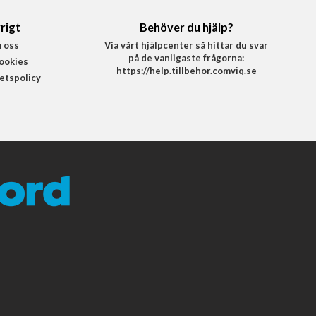
rigt
Behöver du hjälp?
 oss
Via vårt hjälpcenter så hittar du svar
på de vanligaste frågorna:
ookies
https://help.tillbehor.comviq.se
tetspolicy