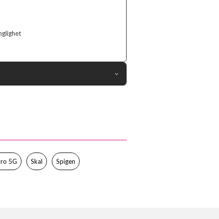
nglighet
116528
Xiaomi Redmi Note 13 Pro 5G
Skal
Greppvänlig
Svart
Pro 5G
Skal
Spigen
Mjukplast (TPU)
Spigen
ACS07254
8809971221405