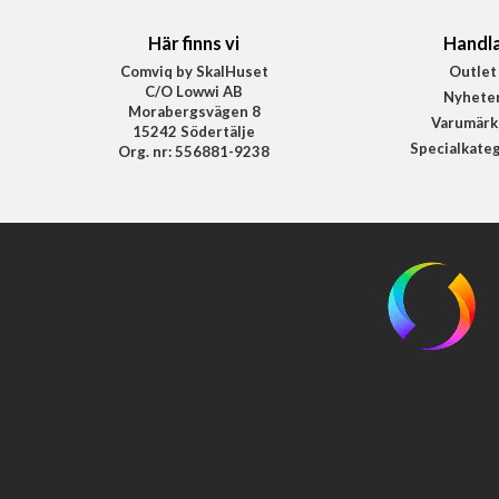
Här finns vi
Handl
Comviq by SkalHuset
Outlet
C/O Lowwi AB
Nyhete
Morabergsvägen 8
Varumärk
15242 Södertälje
Specialkate
Org. nr: 556881-9238