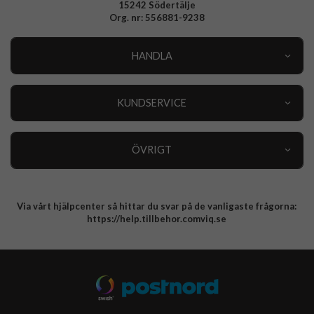
15242 Södertälje
Org. nr: 556881-9238
HANDLA
Outlet
Nyheter
KUNDSERVICE
Varumärken
Kundservice
Specialkategorier
90 dagars öppet köp
ÖVRIGT
Köpevillkor
Om oss
Retur
Om cookies
Via vårt hjälpcenter så hittar du svar på de vanligaste frågorna:
Integritetspolicy
https://help.tillbehor.comviq.se