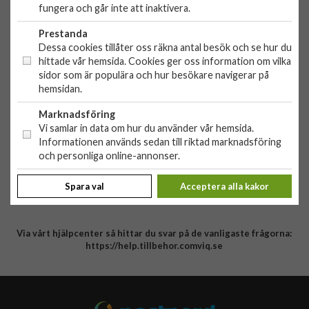
fungera och går inte att inaktivera.
C/O Lowwi AB
Morabergsvägen 8
Prestanda
15242 Södertälje
Dessa cookies tillåter oss räkna antal besök och se hur du
Org. nr: 556881-9238
hittade vår hemsida. Cookies ger oss information om vilka
sidor som är populära och hur besökare navigerar på
HANDLA
hemsidan.
Outlet
Marknadsföring
Nyheter
Vi samlar in data om hur du använder vår hemsida.
KUNDSERVICE
Varumärken
Informationen används sedan till riktad marknadsföring
och personliga online-annonser.
Kundservice
Specialkategorier
90 dagars öppet köp
ÖVRIGT
Spara val
Acceptera alla kakor
Köpevillkor
Om oss
Retur
Om cookies
Via vårt hjälpcenter så hittar du svar på de vanligaste frågorna:
Integritetspolicy
https://help.tillbehor.comviq.se