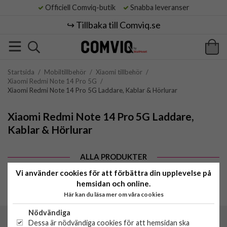
Officiell Comviq-butik
Snabba leveranser
↪️ Tillbaka till Comviq.se
Startsida
/
Mobiltillbehör
/
Xiaomi tillbehör
/
Xiaomi Redmi Note 14 Pro 5G
/
Xiaomi Redmi Note 14 Pro 5G Laddare, Kablar & Hörlurar
Xiaomi Redmi Note 14 Pro 5G Laddare,
Kablar & Hörlurar
ALLA PRODUKTER
Inga produkter hittades.
Vi använder cookies för att förbättra din upplevelse på
hemsidan och online.
Här kan du läsa mer om våra cookies
Nödvändiga
Dessa är nödvändiga cookies för att hemsidan ska
Comviq by SkalHuset