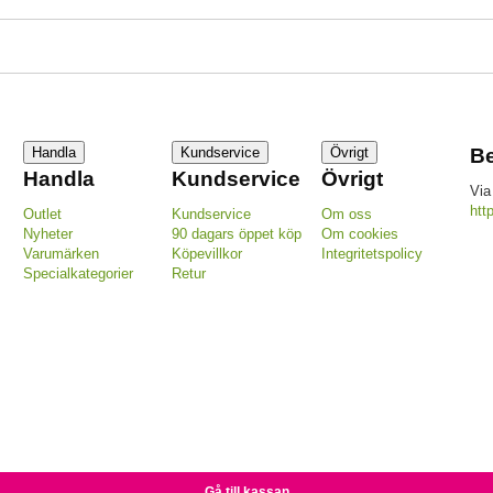
Handla
Kundservice
Övrigt
Be
Handla
Kundservice
Övrigt
Via
htt
Outlet
Kundservice
Om oss
Nyheter
90 dagars öppet köp
Om cookies
Varumärken
Köpevillkor
Integritetspolicy
Specialkategorier
Retur
Gå till kassan