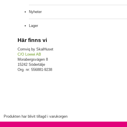
Nyheter
Lager
Här finns vi
Comviq by SkalHuset
C/O Lowwi AB
Morabergsvägen 8
15242 Södertälje
Org. nr: 556881-9238
Produkten har blivit tillagd i varukorgen