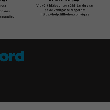
 oss
Via vårt hjälpcenter så hittar du svar
på de vanligaste frågorna:
ookies
https://help.tillbehor.comviq.se
tetspolicy