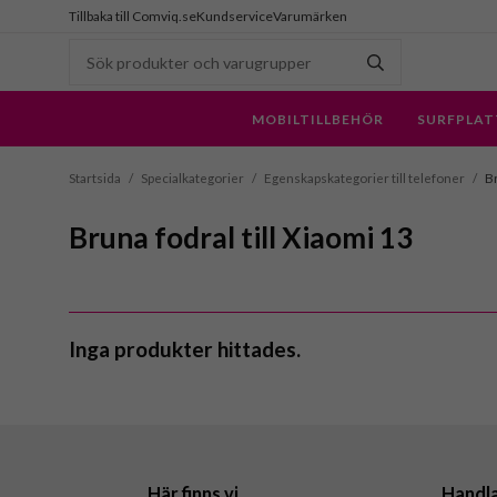
Tillbaka till Comviq.se
Kundservice
Varumärken
MOBILTILLBEHÖR
SURFPLAT
Startsida
/
Specialkategorier
/
Egenskapskategorier till telefoner
/
Br
Bruna fodral till Xiaomi 13
Inga produkter hittades.
Här finns vi
Handl