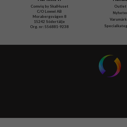
Comviq by SkalHuset
Outlet
C/O Lowwi AB
Nyhete
Morabergsvägen 8
Varumärk
15242 Södertälje
Specialkate
Org. nr: 556881-9238