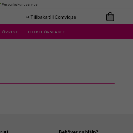
Personlig kundservice
↪️ Tillbaka till Comviq.se
ÖVRIGT
TILLBEHÖRSPAKET
rigt
Behöver du hjälp?