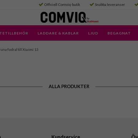
Officiell Comviq-butik
Snabba leveranser
TETILLBEHÖR
LADDARE & KABLAR
LJUD
BEGAGNAT
una fodral till Xiaomi 13
ALLA PRODUKTER
a
Kundservice
Öv