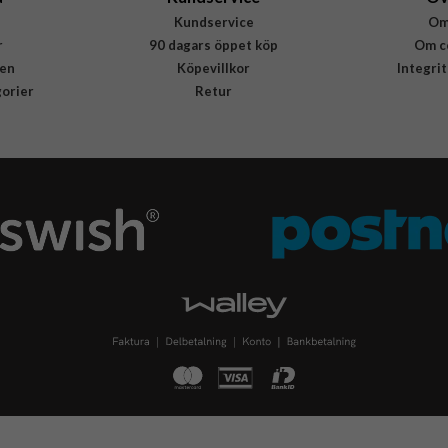
Kundservice
Om
r
90 dagars öppet köp
Om c
en
Köpevillkor
Integri
gorier
Retur