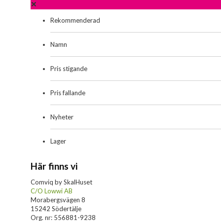
Rekommenderad
Namn
Pris stigande
Pris fallande
Nyheter
Lager
Här finns vi
Comviq by SkalHuset
C/O Lowwi AB
Morabergsvägen 8
15242 Södertälje
Org. nr: 556881-9238