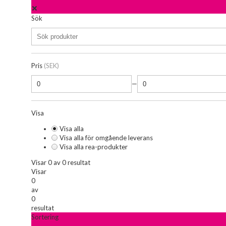
Sök
Pris
(SEK)
—
Visa
Visa alla
Visa alla för omgående leverans
Visa alla rea-produkter
Visar 0 av 0 resultat
Visar
0
av
0
resultat
Sortering