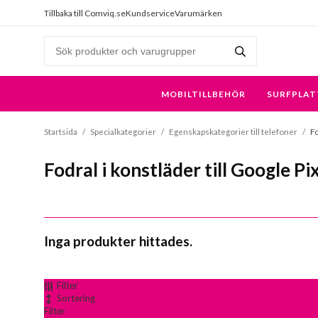
Tillbaka till Comviq.se
Kundservice
Varumärken
MOBILTILLBEHÖR
SURFPLAT
Startsida
/
Specialkategorier
/
Egenskapskategorier till telefoner
/
Fo
Fodral i konstläder till Google Pi
Inga produkter hittades.
Filter
Sortering
Filter