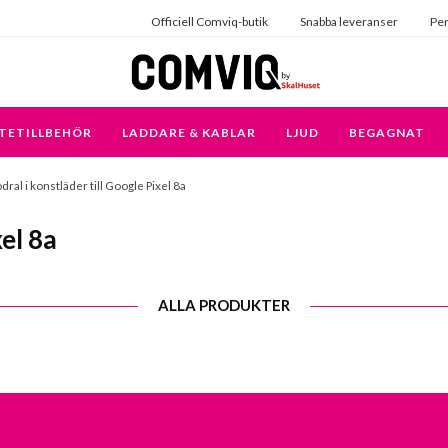
Officiell Comviq-butik
Snabba leveranser
Per
TETILLBEHÖR
LADDARE & KABLAR
LJUD
BEGAGNAT
dral i konstläder till Google Pixel 8a
xel 8a
ALLA PRODUKTER