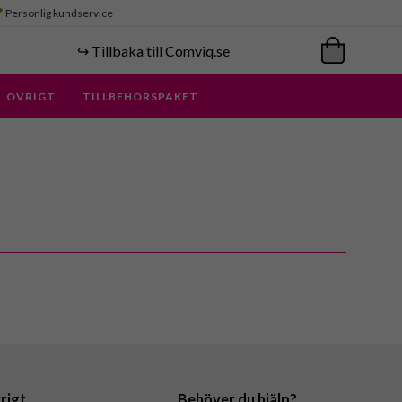
Personlig kundservice
↪️ Tillbaka till Comviq.se
ÖVRIGT
TILLBEHÖRSPAKET
rigt
Behöver du hjälp?