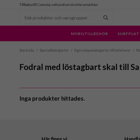
Tillbaka till Comviq.se
Kundservice
Varumärken
MOBILTILLBEHÖR
SURFPLAT
Startsida
/
Specialkategorier
/
Egenskapskategorier till telefoner
/
Fo
Fodral med löstagbart skal till S
Inga produkter hittades.
Här finns vi
Handl