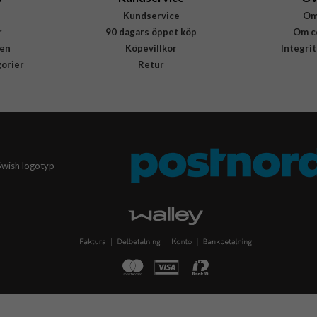
Kundservice
Om
r
90 dagars öppet köp
Om c
en
Köpevillkor
Integri
gorier
Retur