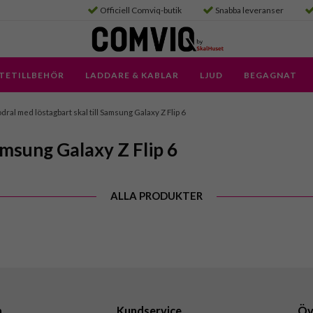
Officiell Comviq-butik
Snabba leveranser
TETILLBEHÖR
LADDARE & KABLAR
LJUD
BEGAGNAT
dral med löstagbart skal till Samsung Galaxy Z Flip 6
amsung Galaxy Z Flip 6
ALLA PRODUKTER
a
Kundservice
Öv