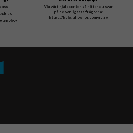
 oss
Via vårt hjälpcenter så hittar du svar
på de vanligaste frågorna:
ookies
https://help.tillbehor.comviq.se
tetspolicy