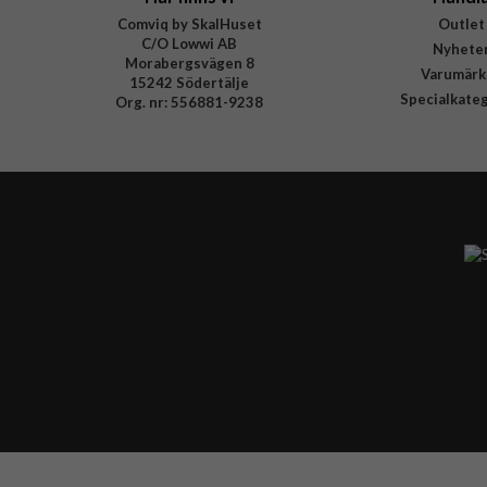
Comviq by SkalHuset
Outlet
C/O Lowwi AB
Nyhete
Morabergsvägen 8
Varumärk
15242 Södertälje
Specialkate
Org. nr: 556881-9238