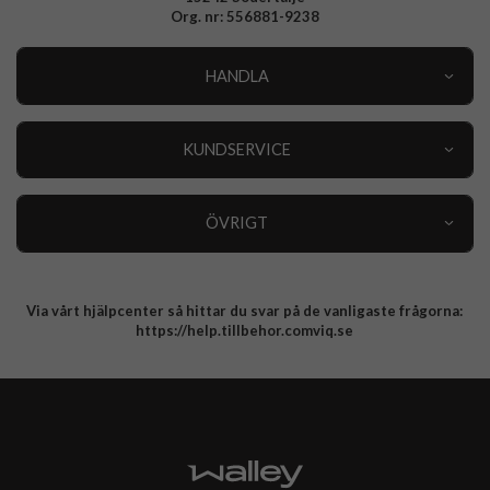
Org. nr: 556881-9238
HANDLA
Outlet
Nyheter
KUNDSERVICE
Varumärken
Kundservice
Specialkategorier
90 dagars öppet köp
ÖVRIGT
Köpevillkor
Om oss
Retur
Om cookies
Via vårt hjälpcenter så hittar du svar på de vanligaste frågorna:
Integritetspolicy
https://help.tillbehor.comviq.se