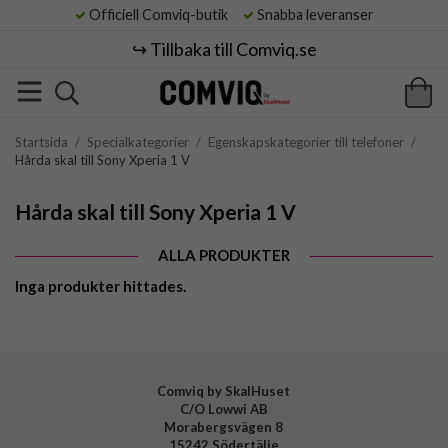
Officiell Comviq-butik
Snabba leveranser
↪️ Tillbaka till Comviq.se
Startsida
/
Specialkategorier
/
Egenskapskategorier till telefoner
/
Hårda skal till Sony Xperia 1 V
Hårda skal till Sony Xperia 1 V
ALLA PRODUKTER
Inga produkter hittades.
Comviq by SkalHuset
C/O Lowwi AB
Morabergsvägen 8
15242 Södertälje