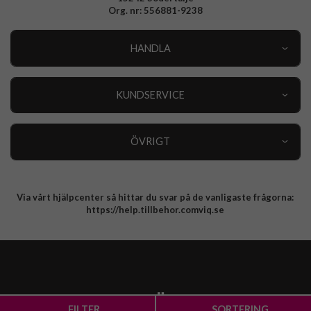
Org. nr: 556881-9238
HANDLA
Outlet
Nyheter
KUNDSERVICE
Varumärken
Kundservice
Specialkategorier
90 dagars öppet köp
ÖVRIGT
Köpevillkor
Om oss
Retur
Om cookies
Via vårt hjälpcenter så hittar du svar på de vanligaste frågorna:
Integritetspolicy
https://help.tillbehor.comviq.se
FILTER
SORTERING