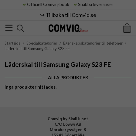
Officiell Comviq-butik
Snabba leveranser
↪️ Tillbaka till Comviq.se
Startsida
/
Specialkategorier
/
Egenskapskategorier till telefoner
/
Läderskal till Samsung Galaxy S23 FE
Läderskal till Samsung Galaxy S23 FE
ALLA PRODUKTER
Inga produkter hittades.
Comviq by SkalHuset
C/O Lowwi AB
Morabergsvägen 8
15242 Södertälje