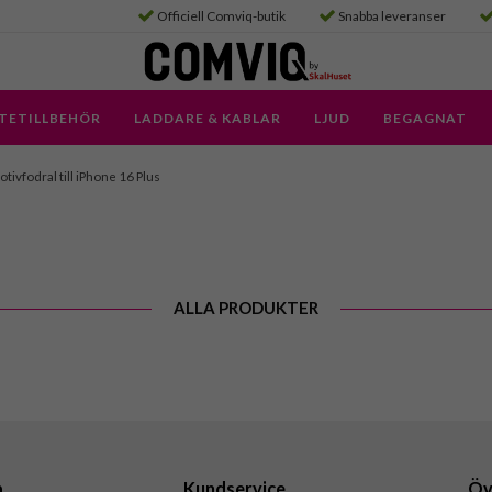
Officiell Comviq-butik
Snabba leveranser
TETILLBEHÖR
LADDARE & KABLAR
LJUD
BEGAGNAT
tivfodral till iPhone 16 Plus
ALLA PRODUKTER
a
Kundservice
Öv