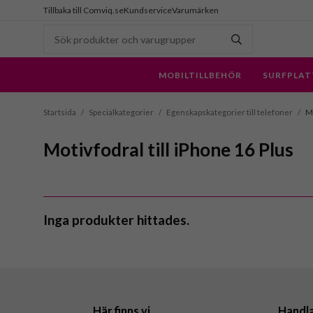
Tillbaka till Comviq.se
Kundservice
Varumärken
MOBILTILLBEHÖR
SURFPLAT
Startsida
/
Specialkategorier
/
Egenskapskategorier till telefoner
/
Mo
Motivfodral till iPhone 16 Plus
Inga produkter hittades.
Här finns vi
Handl