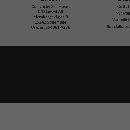
Comviq by SkalHuset
Outlet
C/O Lowwi AB
Nyhete
Morabergsvägen 8
Varumärk
15242 Södertälje
Specialkate
Org. nr: 556881-9238