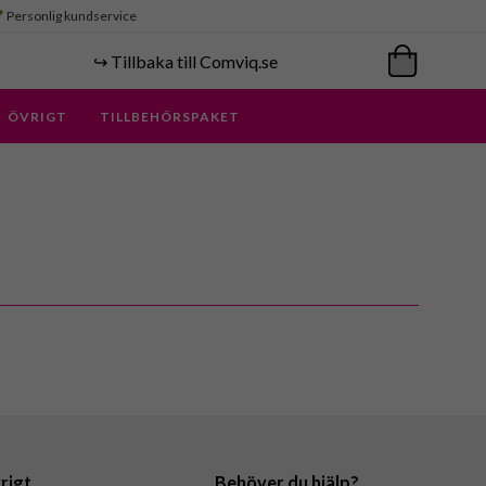
Personlig kundservice
↪️ Tillbaka till Comviq.se
ÖVRIGT
TILLBEHÖRSPAKET
rigt
Behöver du hjälp?