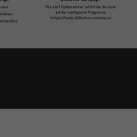
 oss
Via vårt hjälpcenter så hittar du svar
på de vanligaste frågorna:
ookies
https://help.tillbehor.comviq.se
tetspolicy