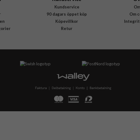
Kundservice
Om
r
90 dagars öppet köp
Om c
en
Köpevillkor
Integri
gorier
Retur