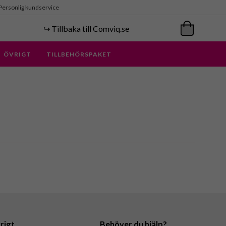
Personlig kundservice
↪️ Tillbaka till Comviq.se
ÖVRIGT
TILLBEHÖRSPAKET
rigt
Behöver du hjälp?