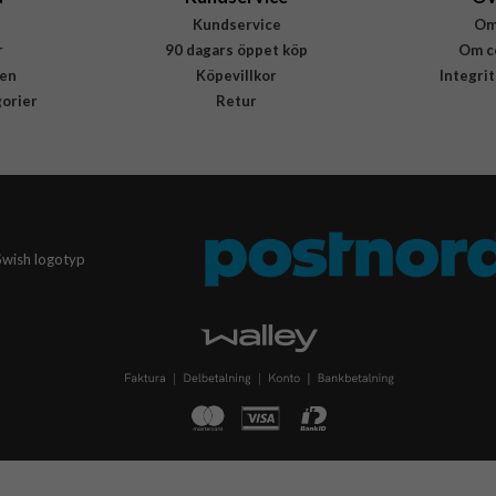
Kundservice
Om
r
90 dagars öppet köp
Om c
en
Köpevillkor
Integri
gorier
Retur