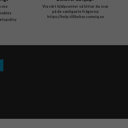
 oss
Via vårt hjälpcenter så hittar du svar
på de vanligaste frågorna:
ookies
https://help.tillbehor.comviq.se
tetspolicy