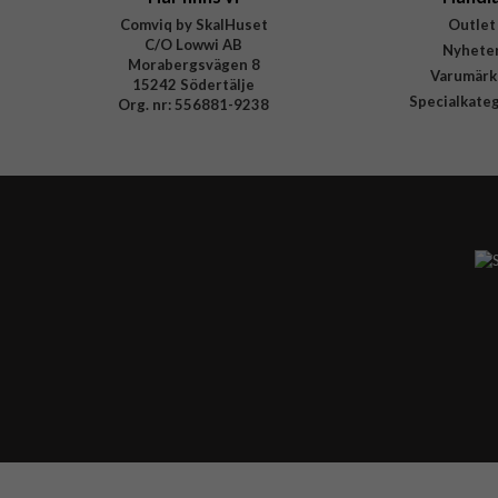
Comviq by SkalHuset
Outlet
C/O Lowwi AB
Nyhete
Morabergsvägen 8
Varumärk
15242 Södertälje
Specialkate
Org. nr: 556881-9238