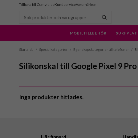
Tillbaka till Comviq.se
Kundservice
Varumärken
MOBILTILLBEHÖR
SURFPLAT
Startsida
/
Specialkategorier
/
Egenskapskategorier till telefoner
/
Si
Silikonskal till Google Pixel 9 Pro
Inga produkter hittades.
Här finns vi
Handl