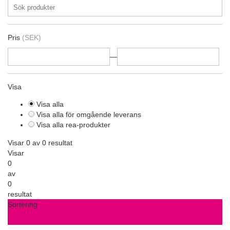
Pris
(SEK)
—
Visa
Visa alla
Visa alla för omgående leverans
Visa alla rea-produkter
Visar 0 av 0 resultat
Visar
0
av
0
resultat
Sortering