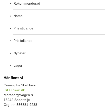
Rekommenderad
Namn
Pris stigande
Pris fallande
Nyheter
Lager
Här finns vi
Comviq by SkalHuset
C/O Lowwi AB
Morabergsvägen 8
15242 Södertälje
Org. nr: 556881-9238