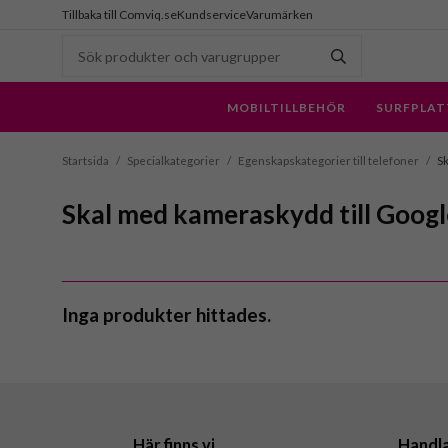
Tillbaka till Comviq.se
Kundservice
Varumärken
MOBILTILLBEHÖR
SURFPLAT
Startsida
/
Specialkategorier
/
Egenskapskategorier till telefoner
/
Sk
Skal med kameraskydd till Google
Inga produkter hittades.
Här finns vi
Handl