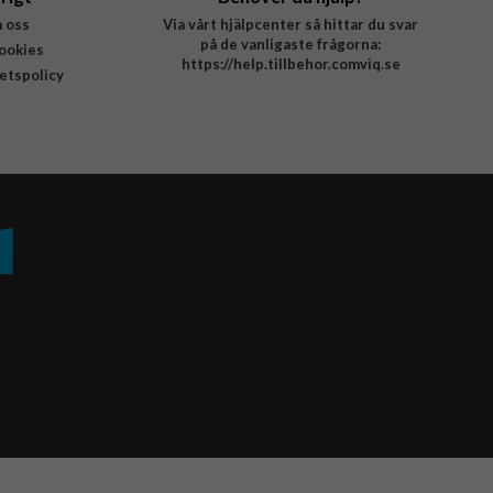
 oss
Via vårt hjälpcenter så hittar du svar
på de vanligaste frågorna:
ookies
https://help.tillbehor.comviq.se
tetspolicy