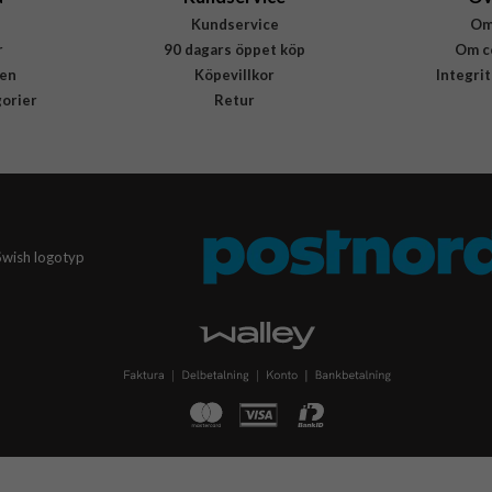
Kundservice
Om
r
90 dagars öppet köp
Om c
en
Köpevillkor
Integri
gorier
Retur