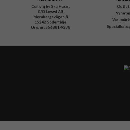
Comviq by SkalHuset
Outlet
C/O Lowwi AB
Nyhete
Morabergsvägen 8
Varumärk
15242 Södertälje
Specialkate
Org. nr: 556881-9238