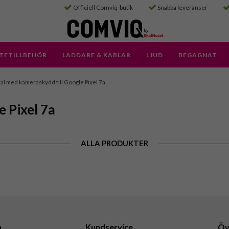
Officiell Comviq-butik
Snabba leveranser
TETILLBEHÖR
LADDARE & KABLAR
LJUD
BEGAGNAT
al med kameraskydd till Google Pixel 7a
 Pixel 7a
ALLA PRODUKTER
a
Kundservice
Öv