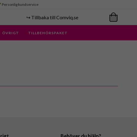
Personlig kundservice
↪️ Tillbaka till Comviq.se
ÖVRIGT
TILLBEHÖRSPAKET
rigt
Behöver du hjälp?