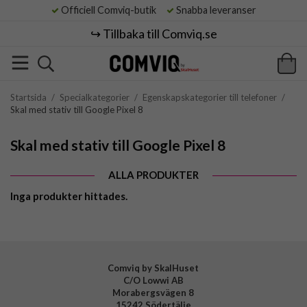
Officiell Comviq-butik
Snabba leveranser
↪️ Tillbaka till Comviq.se
Startsida
/
Specialkategorier
/
Egenskapskategorier till telefoner
/
Skal med stativ till Google Pixel 8
Skal med stativ till Google Pixel 8
ALLA PRODUKTER
Inga produkter hittades.
Comviq by SkalHuset
C/O Lowwi AB
Morabergsvägen 8
15242 Södertälje